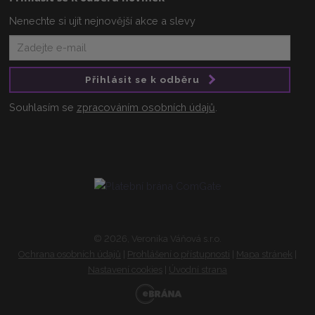
Nenechte si ujít nejnovější akce a slevy
Přihlásit se k odběru
Souhlasím se
zpracováním osobních údajů
.
© 2026, Veronika Váňová s.r.o.
Ochrana osobních údajů
|
Prohlášení o přístupnosti
|
Mapa stránek
|
Nastavení cookies
|
Úvodní strana