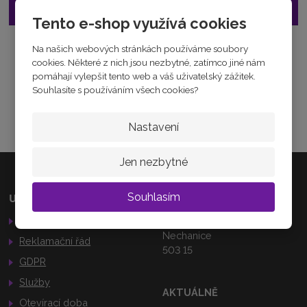
2
Vložit do košíku
5
Tento e-shop využívá cookies
6
1
Na našich webových stránkách používáme soubory
Zeptejte se odborníka
4
cookies. Některé z nich jsou nezbytné, zatímco jiné nám
9
Sdílet
pomáhají vylepšit tento web a váš uživatelský zážitek.
7
Souhlasíte s používáním všech cookies?
6
1
9
Nastavení
Jen nezbytné
Souhlasím
Užitečné odkazy
Kamenná prodejna
Obchodní podmínky
Palackého 184
Nechanice
Reklamační řád
503 15
GDPR
Služby
AKTUÁLNĚ
Otevírací doba