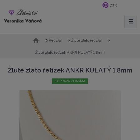
CZK
☰
V
y
h
Ú
Řetízky
Žluté zlato řetízky
l
v
e
o
Žluté zlato řetízek ANKR KULATÝ 1,8mm
d
d
n
a
Žluté zlato řetízek ANKR KULATÝ 1,8mm
í
t
s
DOPRAVA ZDARMA
t
r
a
n
a