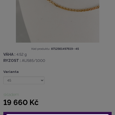
K
Kód produktu:
8712561497619--45
ó
VÁHA :
4.52 g
d
RYZOST :
AU585/1000
v
ý
Varianta
r
o
b
c
e
skladem
:
19 660 Kč
8
7
1