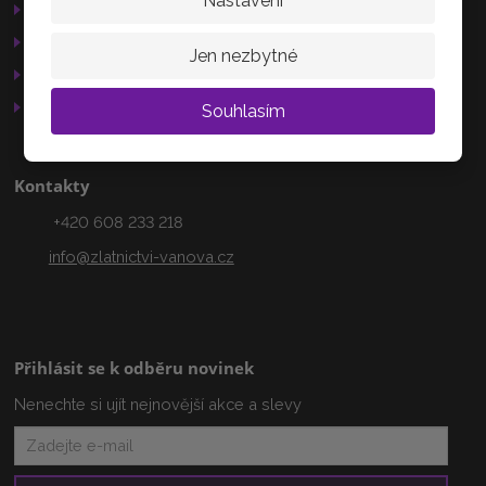
Nastavení
Reklamační řád
503 15
GDPR
Jen nezbytné
Služby
AKTUÁLNĚ
Otevírací doba
Souhlasím
Kontakty
+420 608 233 218
info@zlatnictvi-vanova.cz
Přihlásit se k odběru novinek
Nenechte si ujít nejnovější akce a slevy