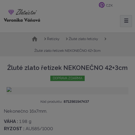
CZK
☰
V
y
h
Ú
Řetízky
Žluté zlato řetízky
l
v
e
o
Žluté zlato řetízek NEKONEČNO 42+3cm
d
d
n
a
Žluté zlato řetízek NEKONEČNO 42+3cm
í
t
s
DOPRAVA ZDARMA
t
r
a
n
K
Kód produktu:
8712561547437
a
ó
Nekonečno 16x7mm.
d
v
VÁHA :
1.98 g
ý
RYZOST :
AU585/1000
r