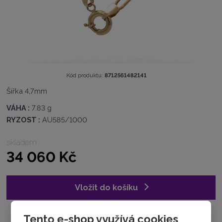
K
Kód produktu:
8712561482141
ó
Šířka 4,7mm
d
v
VÁHA :
7.83 g
ý
RYZOST :
AU585/1000
r
o
b
skladem
c
34 060 Kč
e
:
8
Vložit do košíku
7
1
2
5
Tento e-shop využívá cookies
Zeptejte se odborníka