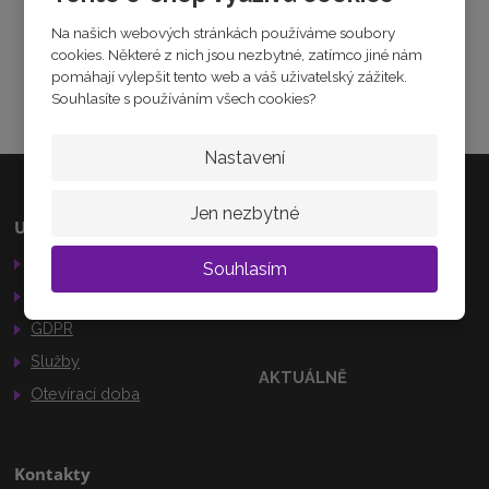
6
Sdílet
1
Na našich webových stránkách používáme soubory
4
cookies. Některé z nich jsou nezbytné, zatímco jiné nám
8
pomáhají vylepšit tento web a váš uživatelský zážitek.
2
Souhlasíte s používáním všech cookies?
1
4
1
Nastavení
Jen nezbytné
Užitečné odkazy
Kamenná prodejna
Obchodní podmínky
Palackého 184
Souhlasím
Nechanice
Reklamační řád
503 15
GDPR
Služby
AKTUÁLNĚ
Otevírací doba
Kontakty