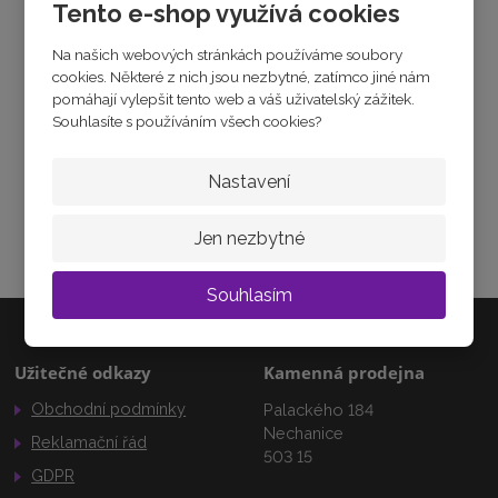
3
Tento e-shop využívá cookies
Tabulka velikostí
6
Zeptejte se odborníka
0
Na našich webových stránkách používáme soubory
Sdílet
0
cookies. Některé z nich jsou nezbytné, zatímco jiné nám
pomáhají vylepšit tento web a váš uživatelský zážitek.
Souhlasíte s používáním všech cookies?
Nastavení
JAK ZVOLIT VELIKOST
Jak vybrat velikost
Jen nezbytné
Souhlasím
Užitečné odkazy
Kamenná prodejna
Obchodní podmínky
Palackého 184
Nechanice
Reklamační řád
503 15
GDPR