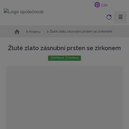
CZK
☰
V
y
h
Ú
Žluté zlato zásnubní prsten se zirkonem
Prsteny
v
l
o
e
Žluté zlato zásnubní prsten se zirkonem
d
d
n
a
DOPRAVA ZDARMA
í
t
s
t
r
a
n
a