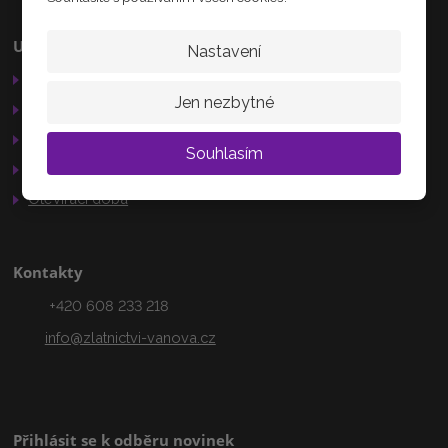
Užitečné odkazy
Kamenná prodejna
Nastavení
Obchodní podmínky
Palackého 184
Nechanice
Jen nezbytné
Reklamační řád
503 15
GDPR
Souhlasím
Služby
AKTUÁLNĚ
Otevírací doba
Kontakty
+420 608 233 218
info@zlatnictvi-vanova.cz
Přihlásit se k odběru novinek