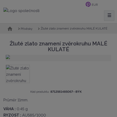
EUR
☰
V
y
h
Ú
Žluté zlato znamení zvěrokruhu MALÉ KULATÉ
Přívěsky
v
l
o
e
Žluté zlato znamení zvěrokruhu MALÉ
d
d
KULATÉ
n
a
í
t
s
t
r
a
n
a
K
Kód produktu:
8712561485067--BÝK
ó
Průměr 11mm.
d
v
VÁHA :
0.45 g
ý
RYZOST :
AU585/1000
r