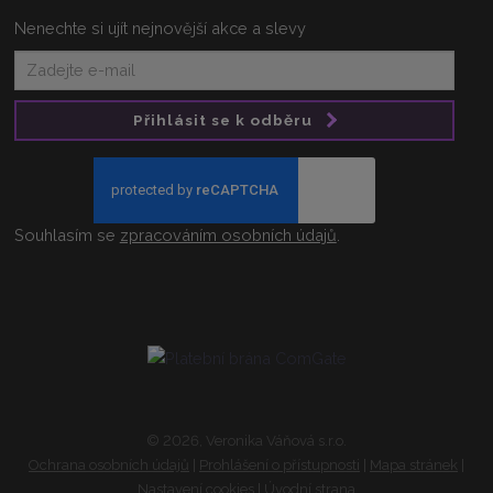
Nenechte si ujít nejnovější akce a slevy
Přihlásit se k odběru
Souhlasím se
zpracováním osobních údajů
.
© 2026, Veronika Váňová s.r.o.
Ochrana osobních údajů
|
Prohlášení o přístupnosti
|
Mapa stránek
|
Nastavení cookies
|
Úvodní strana