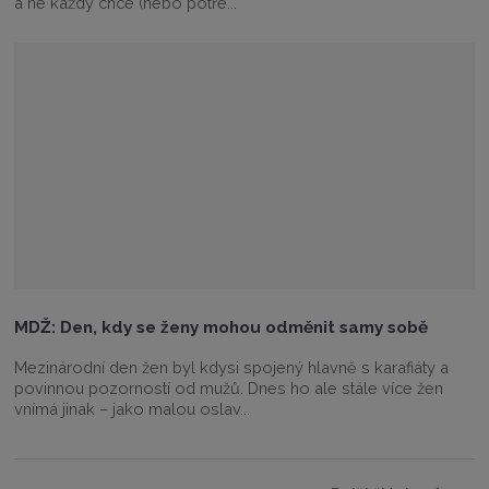
a ne každý chce (nebo potře...
MDŽ: Den, kdy se ženy mohou odměnit samy sobě
Mezinárodní den žen byl kdysi spojený hlavně s karafiáty a
povinnou pozorností od mužů. Dnes ho ale stále více žen
vnímá jinak – jako malou oslav...