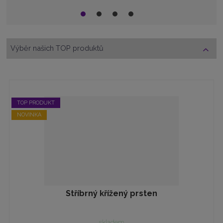
r
z
.
o
í
.
Výběr našich TOP produktů
TOP PRODUKT
NOVINKA
Stříbrný křížený prsten
skladem