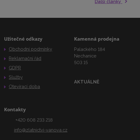
Další články
Užitečné odkazy
Kamenná prodejna
Obchodní podmínky
Palackého 184
Nechanice
Reklamační řád
503 15
GDPR
Služby
AKTUÁLNĚ
Otevírací doba
Kontakty
+420 608 233 218
info@zlatnictvi-vanova.cz