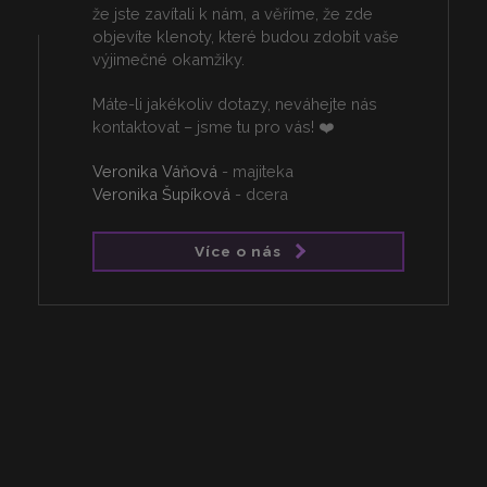
že jste zavítali k nám, a věříme, že zde
objevíte klenoty, které budou zdobit vaše
výjimečné okamžiky.
Máte-li jakékoliv dotazy, neváhejte nás
kontaktovat – jsme tu pro vás! ❤️
Veronika Váňová
- majiteka
Veronika Šupíková
- dcera
Více o nás