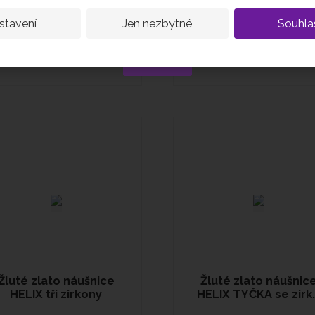
1 150 Kč
1 250 Kč
stavení
Jen nezbytné
Souhla
Kód platí jen jednou na osobu
Koupit
Koupit
Chci slevu
Žluté zlato náušnice
Žluté zlato náušnic
HELIX tři zirkony
HELIX TYČKA se zirk..