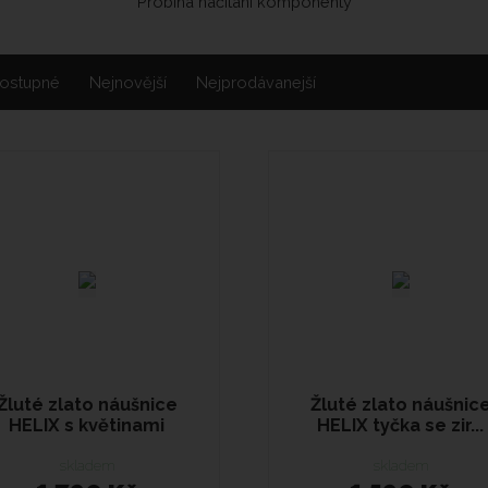
Probíhá načítání komponenty
ostupné
Nejnovější
Nejprodávanejší
Žluté zlato náušnice
Žluté zlato náušnic
HELIX s květinami
HELIX tyčka se zir...
skladem
skladem