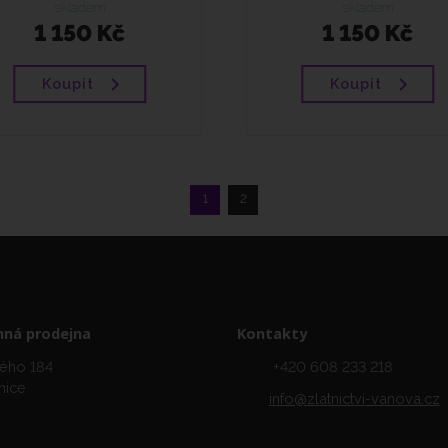
skladem
skladem
1 150 Kč
1 150 Kč
Koupit
Koupit
1
2
ná prodejna
Kontakty
ého 184
+420 608 233 218
nice
info@zlatnictvi-vanova.cz