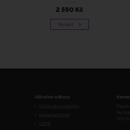
skladem
2 590 Kč
Koupit
Užitečné odkazy
Kamen
Obchodní podmínky
Palack
Necha
Reklamační řád
503 15
GDPR