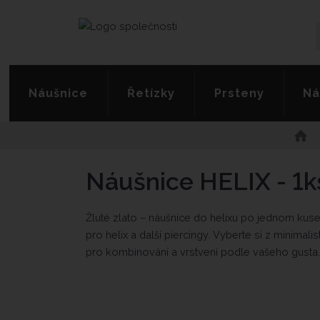
Náušnice
Řetízky
Prsteny
Ná
Ú
v
o
Náušnice HELIX - 1ks
d
n
í
Žluté zlato – náušnice do helixu po jednom kuse 
s
pro helix a další piercingy. Vyberte si z minima
t
r
pro kombinování a vrstvení podle vašeho gusta.
a
n
a