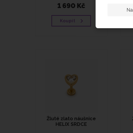
1 690 Kč
Na
Koupit
Žluté zlato náušnice
HELIX SRDCE