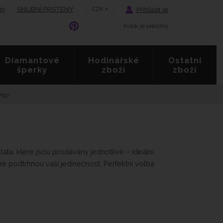
ín
SNUBNÍ PRSTENY
Přihlásit se
CZK
Košík je prázdný
Diamantové
Hodinářské
Ostatní
šperky
zboží
zboží
ingy
ata, které jsou prodávány jednotlivě – ideální
ré podtrhnou vaši jedinečnost. Perfektní volba