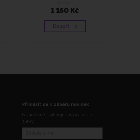
skladem
1 150 Kč
Koupit
Přihlásit se k odběru novinek
Nenechte si ujít nejnovější akce a
slevy