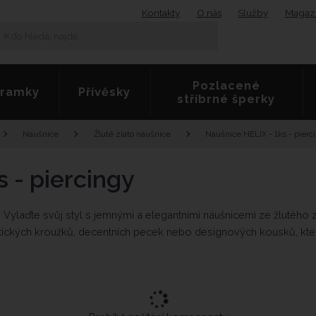
Kontakty
O nás
Služby
Magaz
K
Vyhledat
d
o
h
Pozlacené
l
ramky
Přívěsky
stříbrné šperky
e
d
á
Náušnice HELIX - 1ks - pierc
Náušnice
Žluté zlato náušnice
,
n
a
 - piercingy
j
d
e
Vylaďte svůj styl s jemnými a elegantními náušnicemi ze žlutého zl
.
listických kroužků, decentních pecek nebo designových kousků, kte
.
.