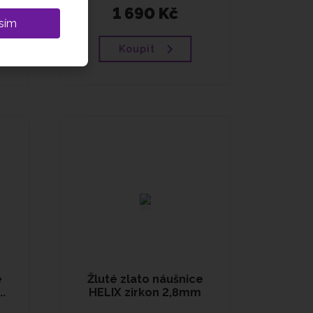
1 690 Kč
sím
Koupit
e
Žluté zlato náušnice
.
HELIX zirkon 2,8mm