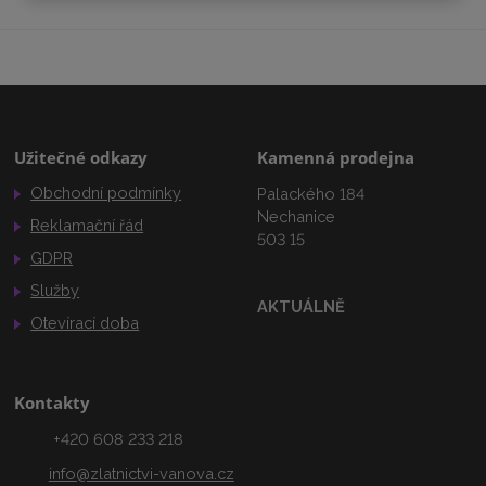
Užitečné odkazy
Kamenná prodejna
Obchodní podmínky
Palackého 184
Nechanice
Reklamační řád
503 15
GDPR
Služby
AKTUÁLNĚ
Otevírací doba
Kontakty
+420 608 233 218
info@zlatnictvi-vanova.cz