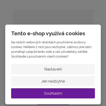
Tento e-shop využívá cookies
Na našich webových stránkách používáme soubory
cookies. Některé z nich jsou nezbytné, zatímco jiné nám
pomáhají vylepšit tento web a váš uživatelský zážitek.
Souhlasíte s používáním všech cookies?
Žluté zlato přívěsek ANDĚL se zirkony
Nastavení
Jen nezbytné
skladem
3 480 Kč
Souhlasím
Koupit