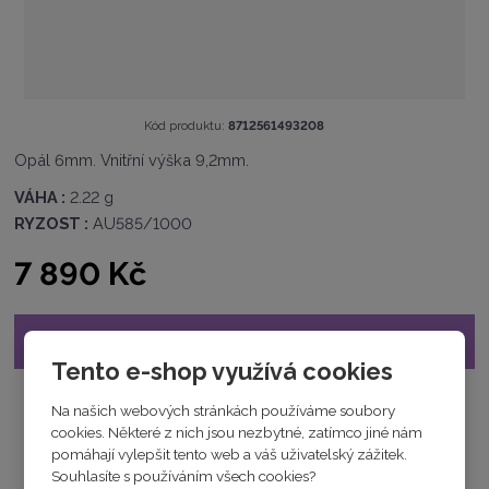
K
Kód produktu:
8712561493208
ó
Opál 6mm. Vnitřní výška 9,2mm.
d
v
VÁHA :
2.22 g
ý
RYZOST :
AU585/1000
r
o
7 890 Kč
b
c
e
:
Již nelze objednat
8
Tento e-shop využívá cookies
7
1
Na našich webových stránkách používáme soubory
2
cookies. Některé z nich jsou nezbytné, zatímco jiné nám
5
pomáhají vylepšit tento web a váš uživatelský zážitek.
6
Souhlasíte s používáním všech cookies?
1