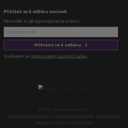
Přihlásit se k odběru novinek
Nenechte si ujít nejnovější akce a slevy
Přihlásit se k odběru
Souhlasím se
zpracováním osobních údajů
.
© 2026, Veronika Váňová s.r.o.
Ochrana osobních údajů
|
Prohlášení o přístupnosti
|
Mapa stránek
|
Nastavení cookies
|
Úvodní strana