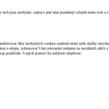
ich jsou nezbytné, zatímco jiné nám pomáhají vylepšit tento web a vá
deaktivovat. Bez nezbytných cookies souborů nelze naše služby smyslu
n e-shopu, zobrazovat Vám relevantní reklamu na sociálních sítích a 
hop používáte. S jejich pomocí ho můžeme zlepšovat.