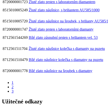
8720000001723
Žluté zlato prsten s laboratorním diamantem
8515010005249
Žluté zlato náušnice, s briliantem AU585/1000
8515010005720
Žluté zlato náušnice na šroubek, s brilianty AU585
8720000001747
Žluté zlato prsten s laboratorními diamanty
8712561544269
Bílé zlato zásnubní prsten s briliantem vel. 53
8712561511704
Žluté zlato náušnice kolečka s diamanty na puzetu
8712561510479
Bílé zlato náušnice kolečka s diamatny na puzetu
8720000001778
Bílé zlato náušnice na šroubek s diamatny
1
2
3
Užitečné odkazy