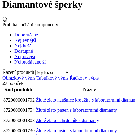
Diamantové šperky
Probíhá načítání komponenty
Doporučené
Nejlevnější
Nejdražší
Dostupné
Nejnovější
Nejprodávanejší
Řazení produktů
Obrázkový výpis
Tabulkový výpis
Řádkový výpis
27
položek
Kód produktu
Název
8720000001792
Žluté zlato náušnice kroužky s laboratorními diama
8720000001754
Žluté zlato prsten s laboratorními diamanty
8720000001808
Žluté zlato náhrdelník s diamanty
8720000001730
Žluté zlato prsten s laboratorními diamanty