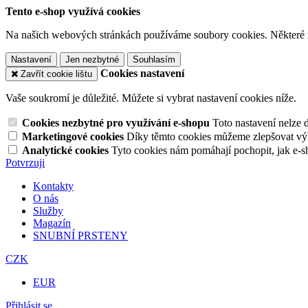
Tento e-shop využívá cookies
Na našich webových stránkách používáme soubory cookies. Některé z n
Nastavení
Jen nezbytné
Souhlasím
Cookies nastavení
Zavřít cookie lištu
Vaše soukromí je důležité. Můžete si vybrat nastavení cookies níže.
Cookies nezbytné pro využívání e-shopu
Toto nastavení nelze 
Marketingové cookies
Díky těmto cookies můžeme zlepšovat výko
Analytické cookies
Tyto cookies nám pomáhají pochopit, jak e-s
Potvrzuji
Kontakty
O nás
Služby
Magazín
SNUBNÍ PRSTENY
CZK
EUR
Přihlásit se