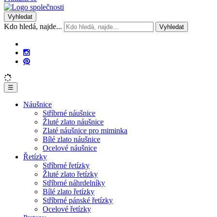
Vyhledat
Kdo hledá, najde...
Vyhledat
☰
Náušnice
Stříbrné náušnice
Žluté zlato náušnice
Zlaté náušnice pro miminka
Bílé zlato náušnice
Ocelové náušnice
Řetízky
Stříbrné řetízky
Žluté zlato řetízky
Stříbrné náhrdelníky
Bílé zlato řetízky
Stříbrné pánské řetízky
Ocelové řetízky