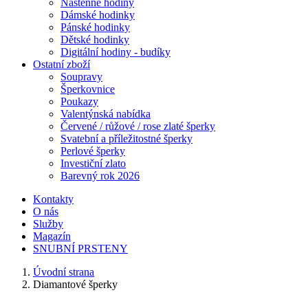
Nástěnné hodiny
Dámské hodinky
Pánské hodinky
Dětské hodinky
Digitální hodiny - budíky
Ostatní zboží
Soupravy
Šperkovnice
Poukazy
Valentýnská nabídka
Červené / růžové / rose zlaté šperky
Svatební a příležitostné šperky
Perlové šperky
Investiční zlato
Barevný rok 2026
Kontakty
O nás
Služby
Magazín
SNUBNÍ PRSTENY
Úvodní strana
Diamantové šperky