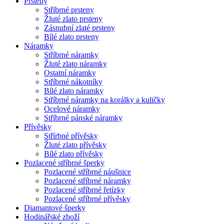
Prsteny
Stříbrné prsteny
Žluté zlato prsteny
Zásnubní zlaté prsteny
Bílé zlato prsteny
Náramky
Stříbrné náramky
Žluté zlato náramky
Ostatní náramky
Stříbrné nákotníky
Bílé zlato náramky
Stříbrné náramky na korálky a kuličky
Ocelové náramky
Stříbrné pánské náramky
Přívěsky
Střírbné přívěsky
Žluté zlato přívěsky
Bílé zlato přívěsky
Pozlacené stříbrné šperky
Pozlacené stříbrné náušnice
Pozlacené stříbrné náramky
Pozlacené stříbrné řetízky
Pozlacené stříbrné přívěsky
Diamantové šperky
Hodinářské zboží