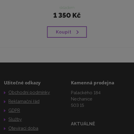
skladem
1 350 Kč
Koupit
Užitečné odkazy
Kamenná prodejna
Obchodní podmínky
Palackého 184
Nechanice
Reklamační řád
503 15
GDPR
Služby
AKTUÁLNĚ
Otevírací doba