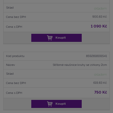
skladem
900,83 Kč
1 090 Kč
Koupit
8592818191541
Stříbrné náušnice kruhy se zirkony 2cm
skladem
619,83 Kč
750 Kč
Koupit