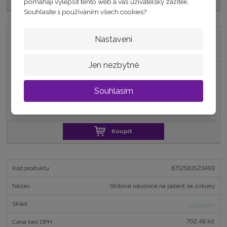
pomáhají vylepšit tento web a váš uživatelský zážitek.
Souhlasíte s používáním všech cookies?
8712561543026
Nastavení
Stříbrné náušnice kruhy se zirkony 28,7mm
Jen nezbytné
skladem
735,54 Kč
Souhlasím
890 Kč
Koupit
8712561523493
Stříbrné náušnice na patent se zirkony
skladem
702,48 Kč