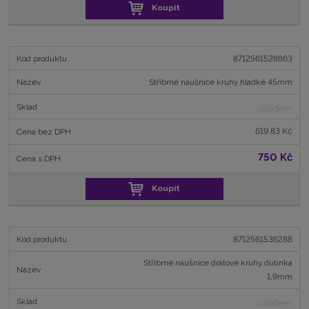
Koupit
8712561528863
Stříbrné náušnice kruhy hladké 45mm
skladem
619,83 Kč
750 Kč
Koupit
8712561536288
Stříbrné náušnice drátové kruhy dutinka
1,9mm
skladem