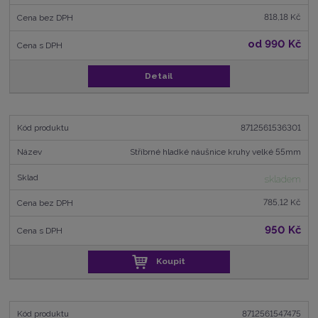
818,18 Kč
od
990 Kč
Detail
8712561536301
Stříbrné hladké náušnice kruhy velké 55mm
skladem
785,12 Kč
950 Kč
Koupit
8712561547475