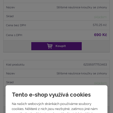
Stříbrné náušnice kroužky se zirkony
skladem
570,25 Kč
690 Kč
Koupit
62195977753463
Stříbrné náušnice kroužky se zirkony
skladem
702,48 Kč
Tento e-shop využívá cookies
850 Kč
Na našich webových stránkách používáme soubory
cookies. Některé z nich jsou nezbytné, zatímco jiné nám
Koupit