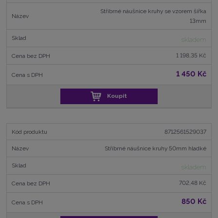
á
u
k
n
Stříbrné náušnice kruhy se vzorem šířka
z
l
o
í
13mm
p
k
k
v
r
skladem
o
o
ý
o
v
v
v
1 198,35 Kč
d
ý
ý
ý
u
1 450 Kč
v
v
p
k
t
ý
ý
i
Koupit
ů
p
p
s
i
i
s
s
8712561529037
Stříbrné náušnice kruhy 50mm hladké
skladem
702,48 Kč
850 Kč