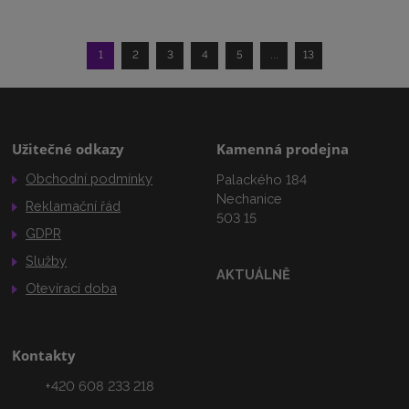
1
2
3
4
5
...
13
Užitečné odkazy
Kamenná prodejna
Obchodní podmínky
Palackého 184
Nechanice
Reklamační řád
503 15
GDPR
Služby
AKTUÁLNĚ
Otevírací doba
Kontakty
+420 608 233 218