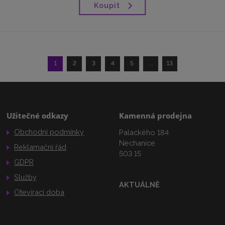
Koupit
1
2
3
4
5
...
13
Užitečné odkazy
Kamenná prodejna
Obchodní podmínky
Palackého 184
Nechanice
Reklamační řád
503 15
GDPR
Služby
AKTUÁLNĚ
Otevírací doba