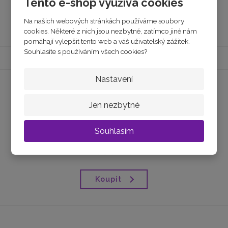
Tento e-shop využívá cookies
Koupit
Na našich webových stránkách používáme soubory
cookies. Některé z nich jsou nezbytné, zatímco jiné nám
pomáhají vylepšit tento web a váš uživatelský zážitek.
Souhlasíte s používáním všech cookies?
Nastavení
Jen nezbytné
Stříbrné náušnice kruhy se zirkony 28,7m...
Souhlasím
skladem
890 Kč
Koupit