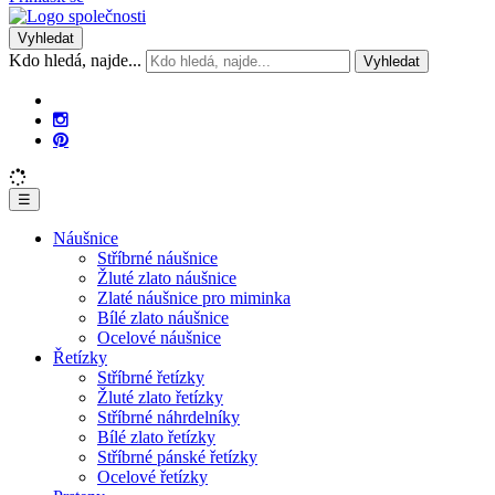
Vyhledat
Kdo hledá, najde...
Vyhledat
☰
Náušnice
Stříbrné náušnice
Žluté zlato náušnice
Zlaté náušnice pro miminka
Bílé zlato náušnice
Ocelové náušnice
Řetízky
Stříbrné řetízky
Žluté zlato řetízky
Stříbrné náhrdelníky
Bílé zlato řetízky
Stříbrné pánské řetízky
Ocelové řetízky