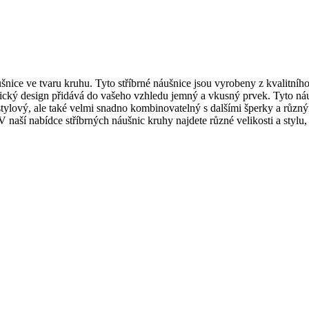
šnice ve tvaru kruhu. Tyto stříbrné náušnice jsou vyrobeny z kvalitního 
sický design přidává do vašeho vzhledu jemný a vkusný prvek. Tyto náu
 stylový, ale také velmi snadno kombinovatelný s dalšími šperky a různ
. V naší nabídce stříbrných náušnic kruhy najdete různé velikosti a styl