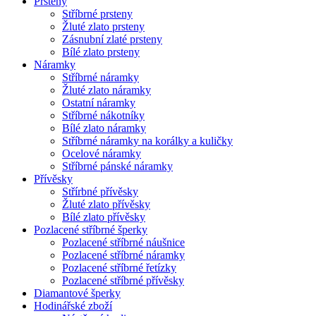
Prsteny
Stříbrné prsteny
Žluté zlato prsteny
Zásnubní zlaté prsteny
Bílé zlato prsteny
Náramky
Stříbrné náramky
Žluté zlato náramky
Ostatní náramky
Stříbrné nákotníky
Bílé zlato náramky
Stříbrné náramky na korálky a kuličky
Ocelové náramky
Stříbrné pánské náramky
Přívěsky
Střírbné přívěsky
Žluté zlato přívěsky
Bílé zlato přívěsky
Pozlacené stříbrné šperky
Pozlacené stříbrné náušnice
Pozlacené stříbrné náramky
Pozlacené stříbrné řetízky
Pozlacené stříbrné přívěsky
Diamantové šperky
Hodinářské zboží