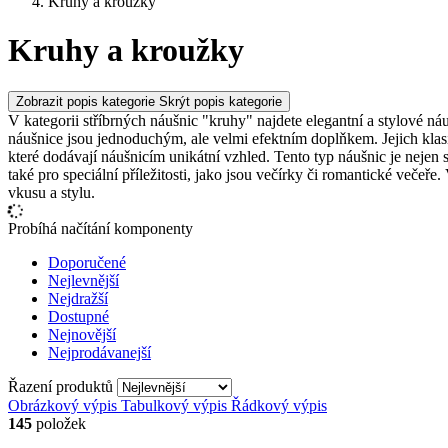
Kruhy a kroužky
Kruhy a kroužky
Zobrazit popis kategorie
Skrýt popis kategorie
V kategorii stříbrných náušnic "kruhy" najdete elegantní a stylové náu
náušnice jsou jednoduchým, ale velmi efektním doplňkem. Jejich kla
které dodávají náušnicím unikátní vzhled. Tento typ náušnic je nejen
také pro speciální příležitosti, jako jsou večírky či romantické večeře
vkusu a stylu.
Probíhá načítání komponenty
Doporučené
Nejlevnější
Nejdražší
Dostupné
Nejnovější
Nejprodávanejší
Řazení produktů
Obrázkový výpis
Tabulkový výpis
Řádkový výpis
145
položek