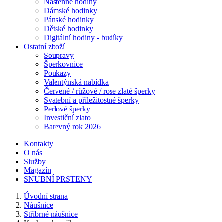
Nástěnné hodiny
Dámské hodinky
Pánské hodinky
Dětské hodinky
Digitální hodiny - budíky
Ostatní zboží
Soupravy
Šperkovnice
Poukazy
Valentýnská nabídka
Červené / růžové / rose zlaté šperky
Svatební a příležitostné šperky
Perlové šperky
Investiční zlato
Barevný rok 2026
Kontakty
O nás
Služby
Magazín
SNUBNÍ PRSTENY
Úvodní strana
Náušnice
Stříbrné náušnice