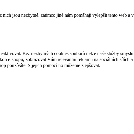
ich jsou nezbytné, zatímco jiné nám pomáhají vylepšit tento web a vá
deaktivovat. Bez nezbytných cookies souborů nelze naše služby smyslu
n e-shopu, zobrazovat Vám relevantní reklamu na sociálních sítích a 
hop používáte. S jejich pomocí ho můžeme zlepšovat.