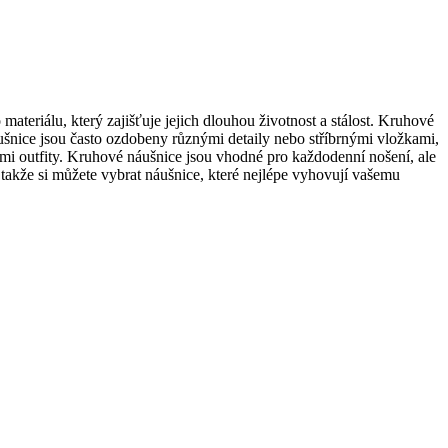
materiálu, který zajišťuje jejich dlouhou životnost a stálost. Kruhové
šnice jsou často ozdobeny různými detaily nebo stříbrnými vložkami,
ými outfity. Kruhové náušnice jsou vhodné pro každodenní nošení, ale
u, takže si můžete vybrat náušnice, které nejlépe vyhovují vašemu