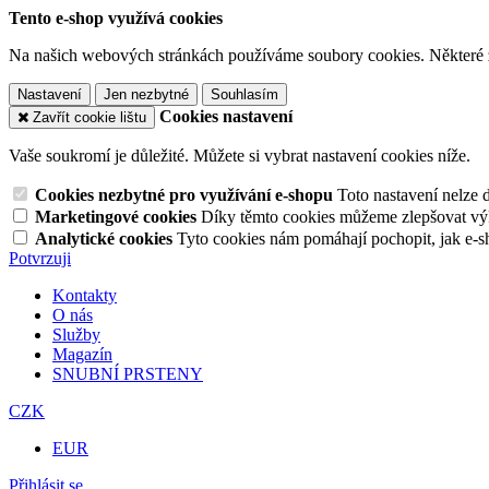
Tento e-shop využívá cookies
Na našich webových stránkách používáme soubory cookies. Některé z n
Nastavení
Jen nezbytné
Souhlasím
Cookies nastavení
Zavřít cookie lištu
Vaše soukromí je důležité. Můžete si vybrat nastavení cookies níže.
Cookies nezbytné pro využívání e-shopu
Toto nastavení nelze 
Marketingové cookies
Díky těmto cookies můžeme zlepšovat výko
Analytické cookies
Tyto cookies nám pomáhají pochopit, jak e-s
Potvrzuji
Kontakty
O nás
Služby
Magazín
SNUBNÍ PRSTENY
CZK
EUR
Přihlásit se