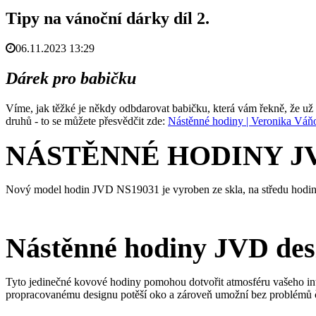
Tipy na vánoční dárky díl 2.
06.11.2023 13:29
Dárek pro babičku
Víme, jak těžké je někdy odbdarovat babičku, která vám řekně, že už v
druhů - to se můžete přesvědčit zde:
Nástěnné hodiny | Veronika Váňov
NÁSTĚNNÉ HODINY JV
Nový model hodin JVD NS19031 je vyroben ze skla, na středu hodin je
Nástěnné hodiny JVD des
Tyto jedinečné kovové hodiny pomohou dotvořit atmosféru vašeho int
propracovanému designu potěší oko a zároveň umožní bez problémů č