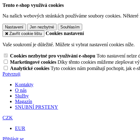
Tento e-shop využívá cookies
Na našich webových stránkách používáme soubory cookies. Některé z n
Nastavení
Jen nezbytné
Souhlasím
Cookies nastavení
Zavřít cookie lištu
Vaše soukromí je důležité. Můžete si vybrat nastavení cookies níže.
Cookies nezbytné pro využívání e-shopu
Toto nastavení nelze 
Marketingové cookies
Díky těmto cookies můžeme zlepšovat výko
Analytické cookies
Tyto cookies nám pomáhají pochopit, jak e-s
Potvrzuji
Kontakty
O nás
Služby
Magazín
SNUBNÍ PRSTENY
CZK
EUR
Přihlásit se