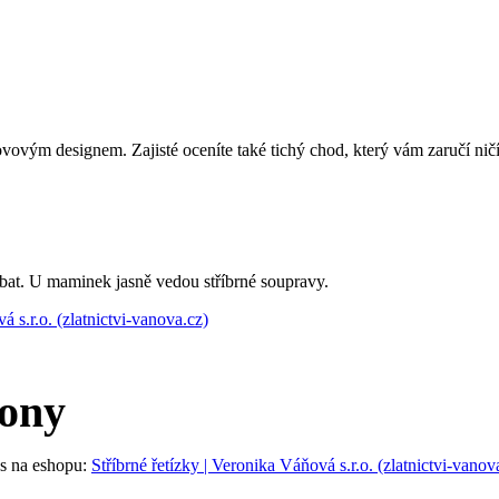
ovým designem. Zajisté oceníte také tichý chod, který vám zaručí ni
ybat. U maminek jasně vedou stříbrné soupravy.
 s.r.o. (zlatnictvi-vanova.cz)
kony
nás na eshopu:
Stříbrné řetízky | Veronika Váňová s.r.o. (zlatnictvi-vanov