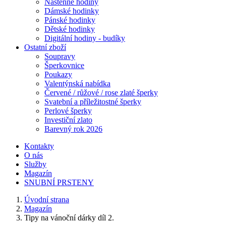
Nástěnné hodiny
Dámské hodinky
Pánské hodinky
Dětské hodinky
Digitální hodiny - budíky
Ostatní zboží
Soupravy
Šperkovnice
Poukazy
Valentýnská nabídka
Červené / růžové / rose zlaté šperky
Svatební a příležitostné šperky
Perlové šperky
Investiční zlato
Barevný rok 2026
Kontakty
O nás
Služby
Magazín
SNUBNÍ PRSTENY
Úvodní strana
Magazín
Tipy na vánoční dárky díl 2.