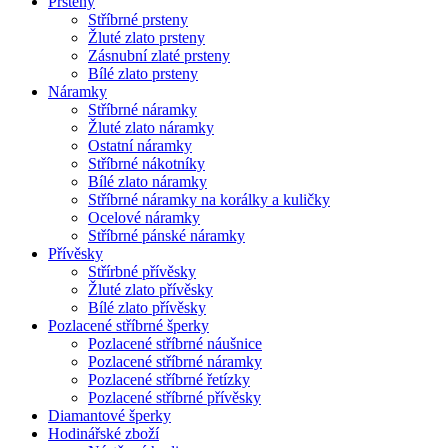
Prsteny
Stříbrné prsteny
Žluté zlato prsteny
Zásnubní zlaté prsteny
Bílé zlato prsteny
Náramky
Stříbrné náramky
Žluté zlato náramky
Ostatní náramky
Stříbrné nákotníky
Bílé zlato náramky
Stříbrné náramky na korálky a kuličky
Ocelové náramky
Stříbrné pánské náramky
Přívěsky
Střírbné přívěsky
Žluté zlato přívěsky
Bílé zlato přívěsky
Pozlacené stříbrné šperky
Pozlacené stříbrné náušnice
Pozlacené stříbrné náramky
Pozlacené stříbrné řetízky
Pozlacené stříbrné přívěsky
Diamantové šperky
Hodinářské zboží