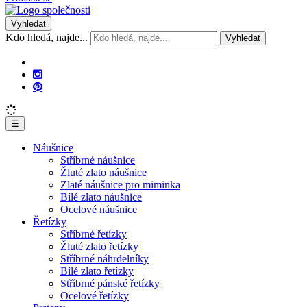
Vyhledat
Kdo hledá, najde...
Vyhledat
☰
Náušnice
Stříbrné náušnice
Žluté zlato náušnice
Zlaté náušnice pro miminka
Bílé zlato náušnice
Ocelové náušnice
Řetízky
Stříbrné řetízky
Žluté zlato řetízky
Stříbrné náhrdelníky
Bílé zlato řetízky
Stříbrné pánské řetízky
Ocelové řetízky