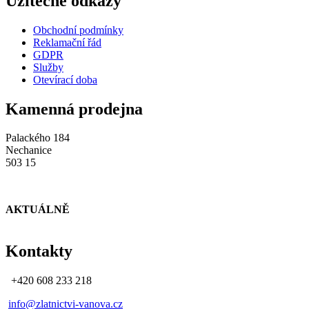
Užitečné odkazy
Obchodní podmínky
Reklamační řád
GDPR
Služby
Otevírací doba
Kamenná prodejna
Palackého 184
Nechanice
503 15
AKTUÁLNĚ
Kontakty
+420 608 233 218
info@zlatnictvi-vanova.cz