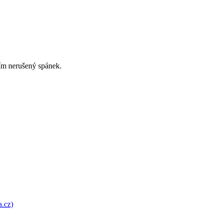
čím nerušený spánek.
a.cz)