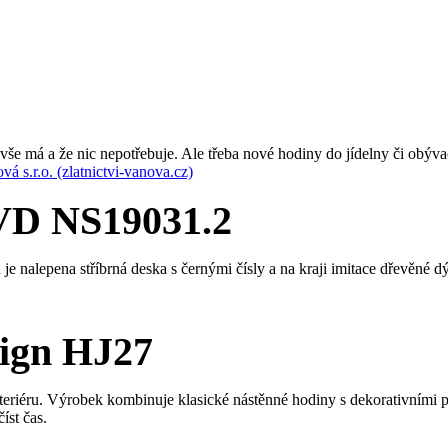
še má a že nic nepotřebuje. Ale třeba nové hodiny do jídelny či obývac
á s.r.o. (zlatnictvi-vanova.cz)
D NS19031.2
 nalepena stříbrná deska s černými čísly a na kraji imitace dřevěné d
ign HJ27
eriéru. Výrobek kombinuje klasické nástěnné hodiny s dekorativními 
íst čas.