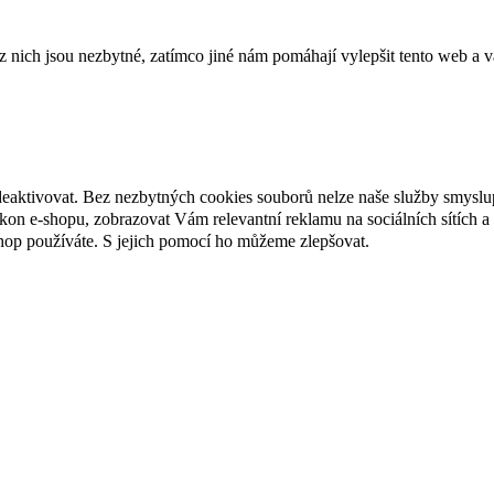
ich jsou nezbytné, zatímco jiné nám pomáhají vylepšit tento web a vá
deaktivovat. Bez nezbytných cookies souborů nelze naše služby smyslu
n e-shopu, zobrazovat Vám relevantní reklamu na sociálních sítích a 
hop používáte. S jejich pomocí ho můžeme zlepšovat.