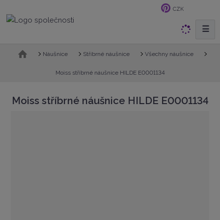
CZK
☰
V
y
h
Ú
Náušnice
Stříbrné náušnice
Všechny náušnice
v
l
o
Moiss stříbrné náušnice HILDE E0001134
e
d
d
n
Moiss stříbrné náušnice HILDE E0001134
a
í
t
s
t
r
a
n
a