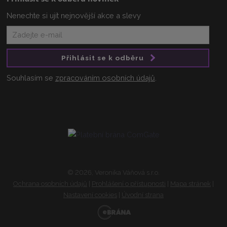
Nenechte si ujít nejnovější akce a slevy
Přihlásit se k odběru
Souhlasím se
zpracováním osobních údajů
.
© 2026, Veronika Váňová s.r.o.
Ochrana osobních údajů
|
Prohlášení o přístupnosti
|
Mapa stránek
|
Nastavení cookies
|
Úvodní strana