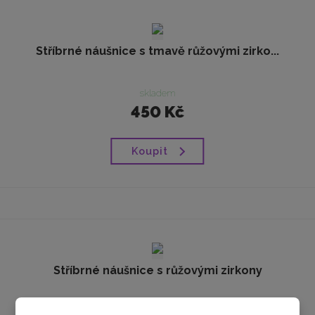
Stříbrné náušnice s tmavě růžovými zirko...
skladem
450 Kč
Koupit
Stříbrné náušnice s růžovými zirkony
skladem