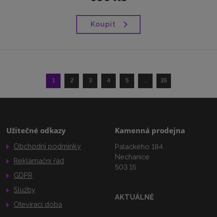
Koupit
1
2
3
4
5
...
35
Užitečné odkazy
Kamenná prodejna
Obchodní podmínky
Palackého 184
Nechanice
Reklamační řád
503 15
GDPR
Služby
AKTUÁLNĚ
Otevírací doba