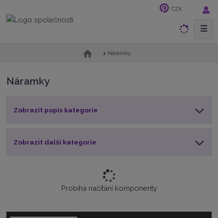
CZK
☰
V
y
h
Ú
Náramky
v
l
o
e
Náramky
d
d
n
a
í
t
Zobrazit popis kategorie
s
t
r
a
Zobrazit další kategorie
n
a
Probíhá načítání komponenty