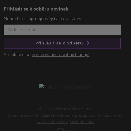
Přihlásit se k odběru novinek
Nenechte si ujít nejnovější akce a slevy
Přihlásit se k odběru
Souhlasím se
zpracováním osobních údajů
.
© 2026, Veronika Váňová s.r.o.
Ochrana osobních údajů
|
Prohlášení o přístupnosti
|
Mapa stránek
|
Nastavení cookies
|
Úvodní strana