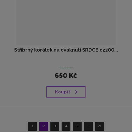
Stříbrný korálek na cvaknutí SRDCE czz00...
skladem
650 Kč
Koupit
1
2
3
4
5
...
21