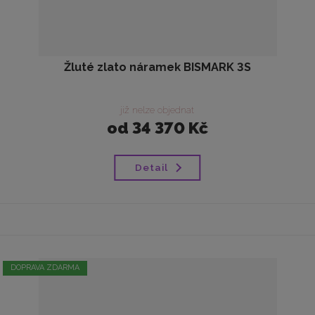
Žluté zlato náramek BISMARK 3S
již nelze objednat
od
34 370 Kč
Detail
DOPRAVA ZDARMA