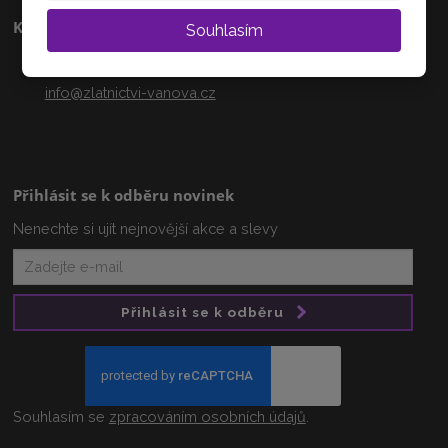
Kontakty
Souhlasím
+420 608 233 218
info@zlatnictvi-vanova.cz
Přihlásit se k odběru novinek
Nenechte si ujít nejnovější akce a slevy
Přihlásit se k odběru
Souhlasím se
zpracováním osobních údajů
.