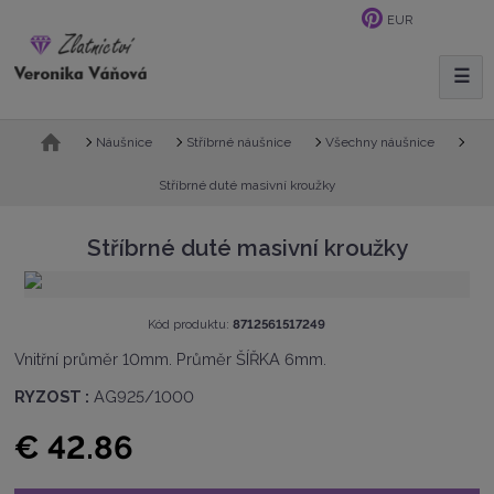
EUR
☰
V
y
h
Ú
Náušnice
Stříbrné náušnice
Všechny náušnice
l
v
e
o
Stříbrné duté masivní kroužky
d
d
n
a
Stříbrné duté masivní kroužky
í
t
s
t
r
K
Kód produktu:
8712561517249
a
ó
Vnitřní průměr 10mm. Průměr ŠÍŘKA 6mm.
n
d
a
v
RYZOST :
AG925/1000
ý
r
€ 42.86
o
b
c