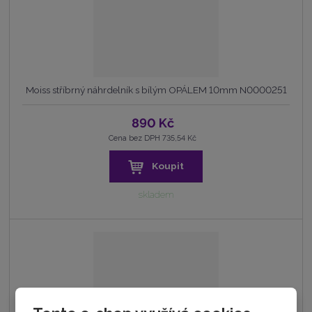
Moiss stříbrný náhrdelník s bílým OPÁLEM 10mm N0000251
890 Kč
Cena bez DPH 735,54 Kč
Koupit
skladem