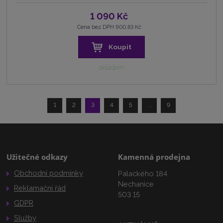
1 090 Kč
Cena bez DPH 900,83 Kč
Koupit
skladem
1
2
3
4
5
...
9
Užitečné odkazy
Kamenná prodejna
Obchodní podmínky
Palackého 184
Nechanice
Reklamační řád
503 15
GDPR
Služby