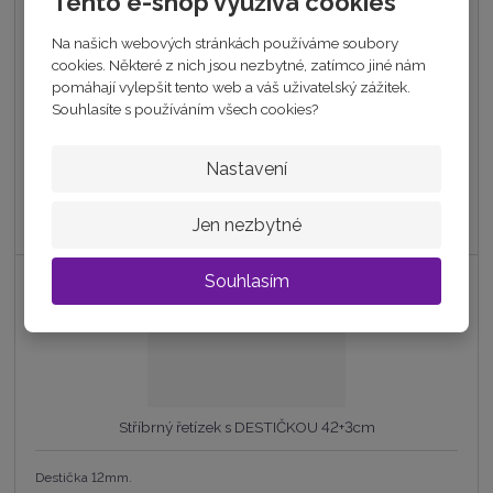
Tento e-shop využívá cookies
Moiss stříbrný náhrdelník se světle modrým OPÁLEM 10mm
Na našich webových stránkách používáme soubory
N0000250
cookies. Některé z nich jsou nezbytné, zatímco jiné nám
pomáhají vylepšit tento web a váš uživatelský zážitek.
890 Kč
Souhlasíte s používáním všech cookies?
Cena bez DPH 735,54 Kč
Nastavení
Koupit
skladem
Jen nezbytné
Souhlasím
Stříbrný řetízek s DESTIČKOU 42+3cm
Destička 12mm.