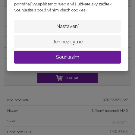
pomáhají vylepšit tento web a váš uživatelský zážitek.
Souhlasíte s používáním všech cookies?
8592818483943
Nastavení
Stříbrný pozlacený Náramek 19cm
Jen nezbytné
skladem
1 859,50 Kč
Souhlasím
2 250 Kč
Koupit
8712561552127
Stříbrný náramek HAD
skladem
1 611,57 Kč