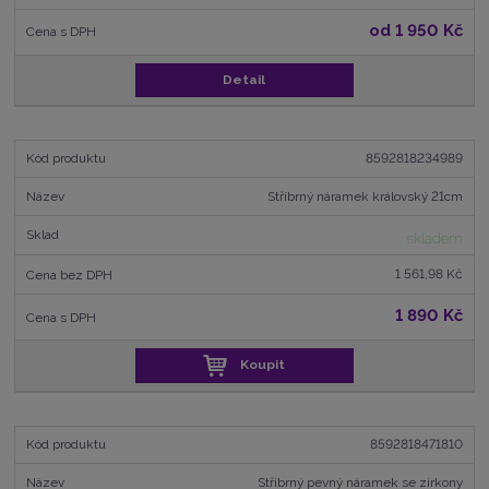
od
1 950 Kč
Detail
8592818234989
Stříbrný náramek královský 21cm
skladem
1 561,98 Kč
1 890 Kč
Koupit
8592818471810
Stříbrný pevný náramek se zirkony