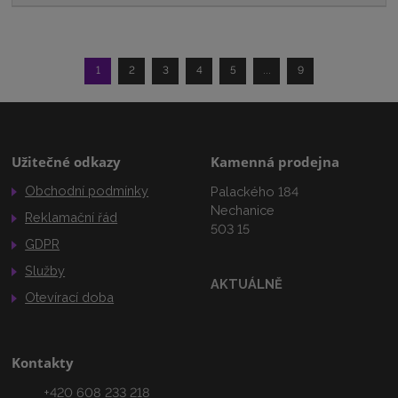
1
2
3
4
5
...
9
Užitečné odkazy
Kamenná prodejna
Obchodní podmínky
Palackého 184
Nechanice
Reklamační řád
503 15
GDPR
Služby
AKTUÁLNĚ
Otevírací doba
Kontakty
+420 608 233 218