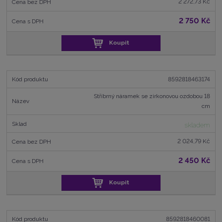
2 272,73 Kč
2 750 Kč
Koupit
8592818463174
Stříbrný náramek se zirkonovou ozdobou 18
cm
skladem
2 024,79 Kč
2 450 Kč
Koupit
8592818460081