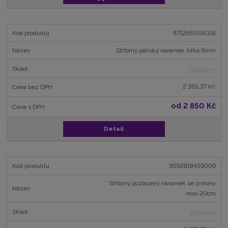
8712561556316
Stříbrný pánský náramek šířka 6mm
skladem
2 355,37 Kč
od
2 850 Kč
Detail
8592818459009
Stříbrný pozlacený náramek se zirkony
max.20cm
skladem