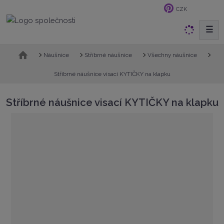
CZK
☰
V
y
h
Ú
Náušnice
Stříbrné náušnice
Všechny náušnice
v
l
o
Stříbrné náušnice visací KYTIČKY na klapku
e
d
d
n
Stříbrné náušnice visací KYTIČKY na klapku
a
í
t
s
t
r
a
n
a