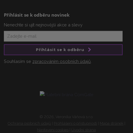
Přihlásit se k odběru novinek
Nenechte si ujít nejnovější akce a slevy
Přihlásit se k odběru
Souhlasím se
zpracováním osobních údajů
.
© 2026, Veronika Váňová s.r.o.
Ochrana osobních údajů
|
Prohlášení o přístupnosti
|
Mapa stránek
|
Nastavení cookies
|
Úvodní strana