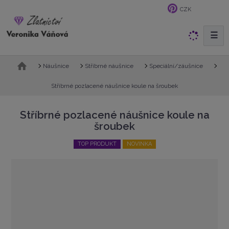
CZK
☰
V
y
h
Ú
Náušnice
Stříbrné náušnice
Speciální/záušnice
l
v
e
o
Stříbrné pozlacené náušnice koule na šroubek
d
d
n
a
Stříbrné pozlacené náušnice koule na
í
t
šroubek
s
t
TOP PRODUKT
NOVINKA
r
a
n
a