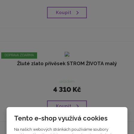
Koupit
DOPRAVA ZDARMA
Žluté zlato přívěsek STROM ŽIVOTA malý
skladem
4 310 Kč
Koupit
Tento e-shop využívá cookies
Na našich webových stránkách používáme soubory