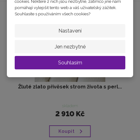
cookies. Některé z nich jsou nezbytné, zatímco jiné nám
pomáhají vylepšit tento web a váš uživatelský zážitek.
Souhlasíte s používáním všech cookies?
Nastavení
Jen nezbytné
Souhlasím
Žluté zlato přívěsek strom života s perl...
skladem
2 910 Kč
Koupit