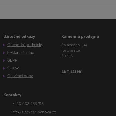
Užitečné odkazy
Kamenná prodejna
Obchodní podmínky
Palackého 184
Nechanice
Reklamační řád
503 15
GDPR
Služby
AKTUÁLNĚ
Otevírací doba
Kontakty
+420 608 233 218
info@zlatnictvi-vanova.cz