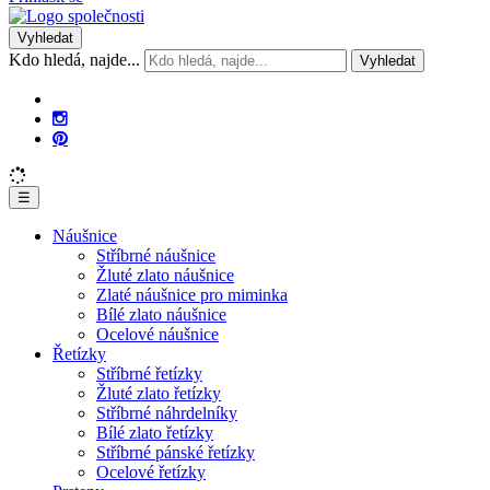
Vyhledat
Kdo hledá, najde...
Vyhledat
☰
Náušnice
Stříbrné náušnice
Žluté zlato náušnice
Zlaté náušnice pro miminka
Bílé zlato náušnice
Ocelové náušnice
Řetízky
Stříbrné řetízky
Žluté zlato řetízky
Stříbrné náhrdelníky
Bílé zlato řetízky
Stříbrné pánské řetízky
Ocelové řetízky