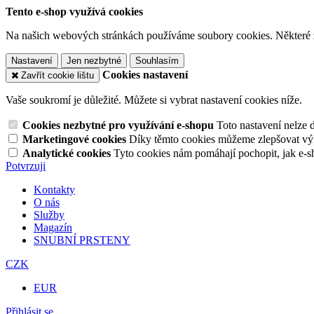
Tento e-shop využívá cookies
Na našich webových stránkách používáme soubory cookies. Některé z n
Nastavení
Jen nezbytné
Souhlasím
Cookies nastavení
Zavřít cookie lištu
Vaše soukromí je důležité. Můžete si vybrat nastavení cookies níže.
Cookies nezbytné pro využívání e-shopu
Toto nastavení nelze 
Marketingové cookies
Díky těmto cookies můžeme zlepšovat výko
Analytické cookies
Tyto cookies nám pomáhají pochopit, jak e-s
Potvrzuji
Kontakty
O nás
Služby
Magazín
SNUBNÍ PRSTENY
CZK
EUR
Přihlásit se