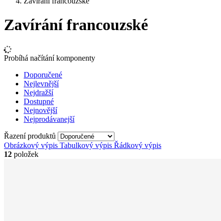
Zavírání francouzské
Zavírání francouzské
Probíhá načítání komponenty
Doporučené
Nejlevnější
Nejdražší
Dostupné
Nejnovější
Nejprodávanejší
Řazení produktů
Obrázkový výpis
Tabulkový výpis
Řádkový výpis
12
položek