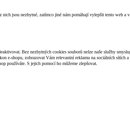
ich jsou nezbytné, zatímco jiné nám pomáhají vylepšit tento web a vá
deaktivovat. Bez nezbytných cookies souborů nelze naše služby smyslu
n e-shopu, zobrazovat Vám relevantní reklamu na sociálních sítích a 
hop používáte. S jejich pomocí ho můžeme zlepšovat.