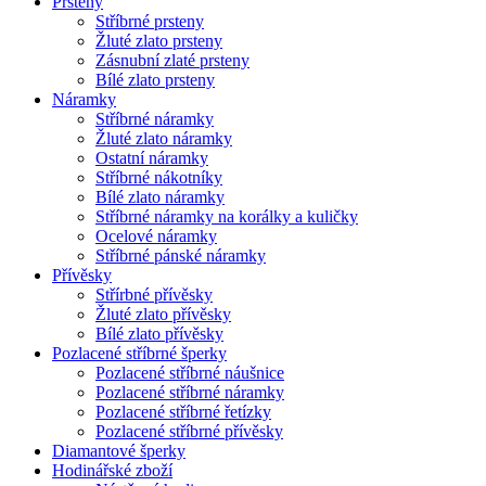
Prsteny
Stříbrné prsteny
Žluté zlato prsteny
Zásnubní zlaté prsteny
Bílé zlato prsteny
Náramky
Stříbrné náramky
Žluté zlato náramky
Ostatní náramky
Stříbrné nákotníky
Bílé zlato náramky
Stříbrné náramky na korálky a kuličky
Ocelové náramky
Stříbrné pánské náramky
Přívěsky
Střírbné přívěsky
Žluté zlato přívěsky
Bílé zlato přívěsky
Pozlacené stříbrné šperky
Pozlacené stříbrné náušnice
Pozlacené stříbrné náramky
Pozlacené stříbrné řetízky
Pozlacené stříbrné přívěsky
Diamantové šperky
Hodinářské zboží