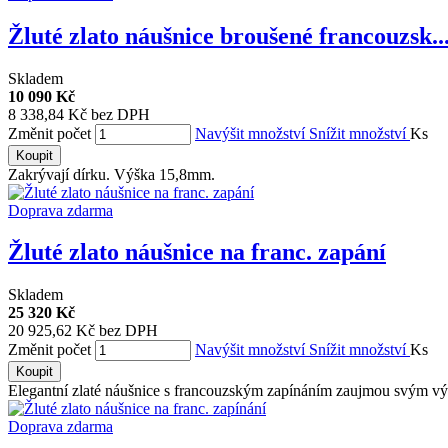
Žluté zlato náušnice broušené francouzsk..
Skladem
10 090 Kč
8 338,84 Kč bez DPH
Změnit počet
Navýšit množství
Snížit množství
Ks
Koupit
Zakrývají dírku. Výška 15,8mm.
Doprava zdarma
Žluté zlato náušnice na franc. zapání
Skladem
25 320 Kč
20 925,62 Kč bez DPH
Změnit počet
Navýšit množství
Snížit množství
Ks
Koupit
Elegantní zlaté náušnice s francouzským zapínáním zaujmou svým vý
Doprava zdarma