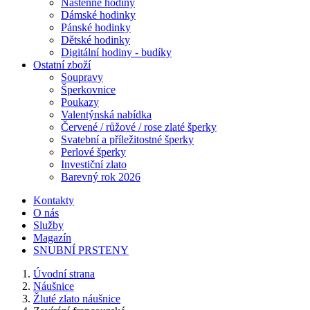
Nástěnné hodiny
Dámské hodinky
Pánské hodinky
Dětské hodinky
Digitální hodiny - budíky
Ostatní zboží
Soupravy
Šperkovnice
Poukazy
Valentýnská nabídka
Červené / růžové / rose zlaté šperky
Svatební a příležitostné šperky
Perlové šperky
Investiční zlato
Barevný rok 2026
Kontakty
O nás
Služby
Magazín
SNUBNÍ PRSTENY
Úvodní strana
Náušnice
Žluté zlato náušnice