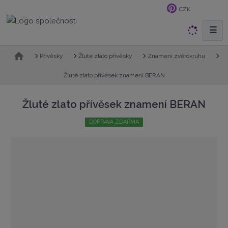
CZK
☰
V
y
h
Ú
Přívěsky
Žluté zlato přívěsky
Znamení zvěrokruhu
v
l
o
Žluté zlato přívěsek znamení BERAN
e
d
d
n
Žluté zlato přívěsek znamení BERAN
a
í
t
s
DOPRAVA ZDARMA
t
r
a
n
a