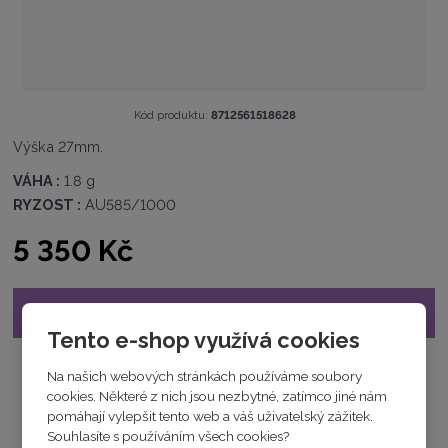
K
Kód produktu:
8712561518628
ó
Výška 27mm.
d
v
VÁHA :
1.8 g
ý
RYZOST :
AU585/1000
r
o
5 350 Kč
b
c
e
:
Již nelze objednat
8
Tento e-shop využívá cookies
7
1
Na našich webových stránkách používáme soubory
2
cookies. Některé z nich jsou nezbytné, zatímco jiné nám
5
pomáhají vylepšit tento web a váš uživatelský zážitek.
6
Souhlasíte s používáním všech cookies?
1