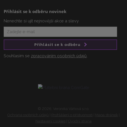
Přihlásit se k odběru novinek
Nenechte si ujít nejnovější akce a slevy
Přihlásit se k odběru
Souhlasím se
zpracováním osobních údajů
.
© 2026, Veronika Váňová s.r.o.
Ochrana osobních údajů
|
Prohlášení o přístupnosti
|
Mapa stránek
|
Nastavení cookies
|
Úvodní strana