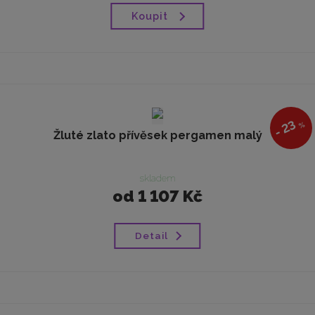
Koupit
23
%
-
Žluté zlato přívěsek pergamen malý
skladem
od
1 107 Kč
Detail