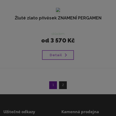
Žluté zlato přívěsek ZNAMENÍ PERGAMEN
skladem
od
3 570 Kč
Detail
1
2
Užitečné odkazy
Kamenná prodejna