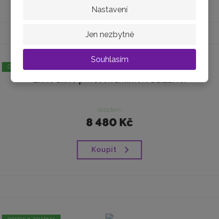
Nastavení
Jen nezbytné
Souhlasím
DOPRAVA ZDARMA
Žluté zlato přívěsek znamení BLÍŽENCI
skladem
8 480 Kč
Koupit