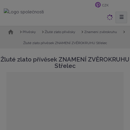
CZK
☰
V
y
h
Ú
Přívěsky
Žluté zlato přívěsky
Znamení zvěrokruhu
v
l
o
Žluté zlato přívěsek ZNAMENÍ ZVĚROKRUHU Střelec
e
d
d
n
Žluté zlato přívěsek ZNAMENÍ ZVĚROKRUHU
a
í
Střelec
t
s
t
r
a
n
a