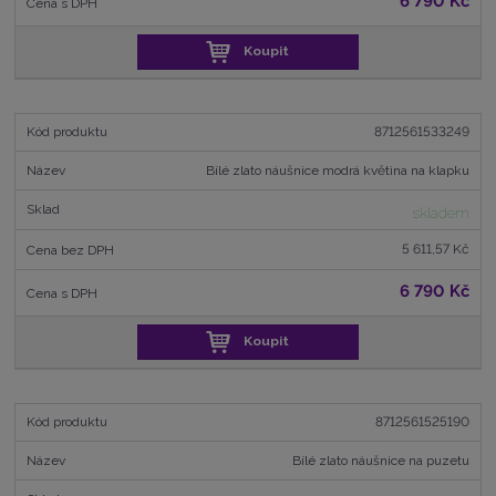
6 790 Kč
Koupit
8712561533249
Bílé zlato náušnice modrá květina na klapku
skladem
5 611,57 Kč
6 790 Kč
Koupit
8712561525190
Bílé zlato náušnice na puzetu