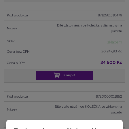
8712561510479
Bílé zlato náušnice kolečka s diamatny na
puzetu
skladem
20 247,93 Kč
24 500 Kč
Koupit
8720000011852
Bílé zlato náušnice KOLEČKA se zirkony na
puzetu
skladem