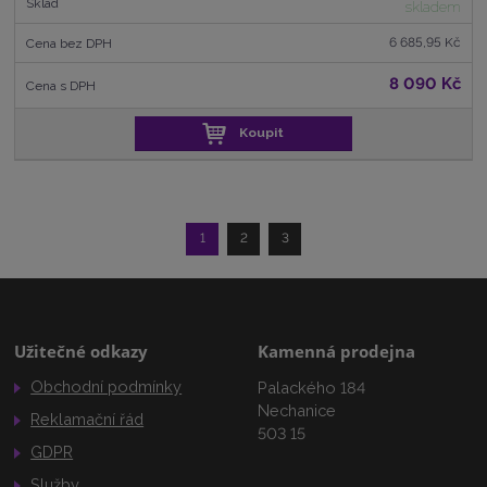
skladem
6 685,95 Kč
8 090 Kč
Koupit
1
2
3
Užitečné odkazy
Kamenná prodejna
Obchodní podmínky
Palackého 184
Nechanice
Reklamační řád
503 15
GDPR
Služby