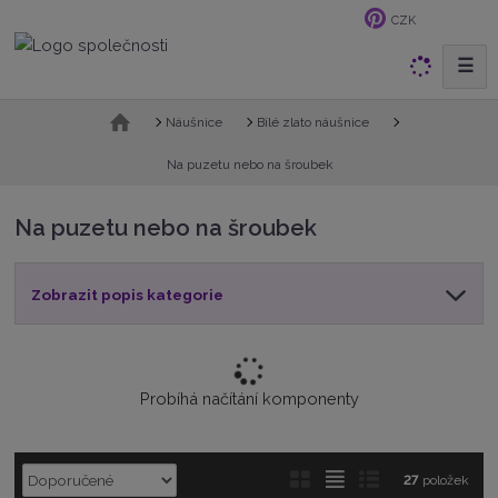
CZK
☰
V
y
h
Ú
Náušnice
Bílé zlato náušnice
v
l
o
Na puzetu nebo na šroubek
e
d
d
n
Na puzetu nebo na šroubek
a
í
t
s
t
Zobrazit popis kategorie
r
a
n
a
Probíhá načítání komponenty
Ř
O
T
Ř
27
položek
a