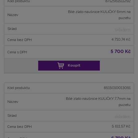
8712561511292
Bílé zlato náušnice KULIČKY 6mm na
puzetu
skladem
4 710,74 Kč
5 700 Kč
Koupit
8515010013091
Bílé zlato náušnice KULIČKY 7,7mm na
puzetu
skladem
5 611,57 Kč