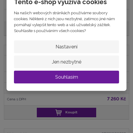
Tento e-shop využívá cookies
4 256,20 Kč
Na našich webových stránkách používáme soubory
5 150 Kč
cookies. Některé z nich jsou nezbytné, zatímco jiné nám
pomáhají vylepšit tento web a váš uživatelský zážitek.
Koupit
Souhlasíte s používáním všech cookies?
Nastavení
8712561493802
Bílé zlato náušnice KULIČKY 5,8MM na
Jen nezbytné
šroubek
Souhlasím
skladem
6 000,00 Kč
7 260 Kč
Koupit