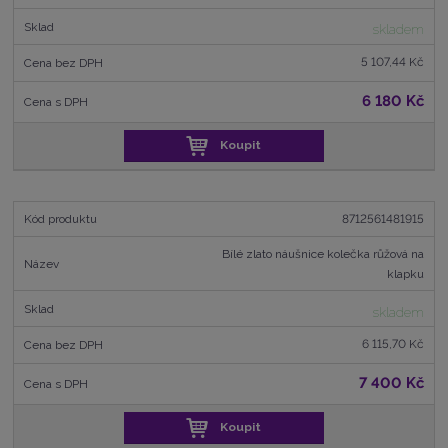
skladem
5 107,44 Kč
6 180 Kč
Koupit
8712561481915
Bílé zlato náušnice kolečka růžová na
klapku
skladem
6 115,70 Kč
7 400 Kč
Koupit