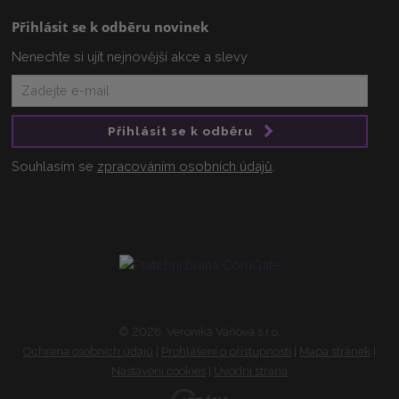
Přihlásit se k odběru novinek
Nenechte si ujít nejnovější akce a slevy
Přihlásit se k odběru
Souhlasím se
zpracováním osobních údajů
.
© 2026, Veronika Váňová s.r.o.
Ochrana osobních údajů
|
Prohlášení o přístupnosti
|
Mapa stránek
|
Nastavení cookies
|
Úvodní strana