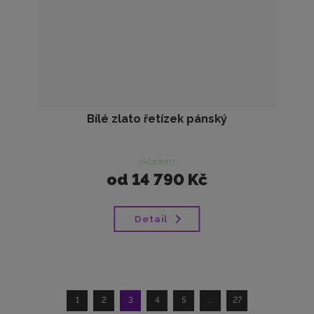
Bílé zlato řetízek pánský
skladem
od
14 790 Kč
Detail
1
2
3
4
5
...
27