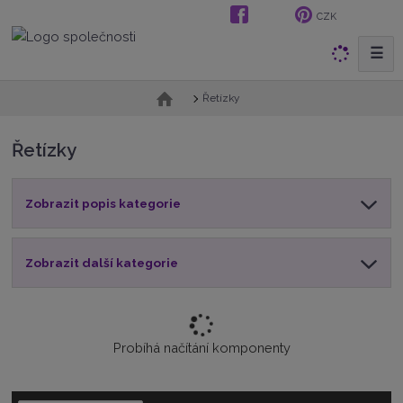
CZK
☰
V
y
h
Ú
Řetízky
v
l
o
e
Řetízky
d
d
n
a
í
t
Zobrazit popis kategorie
s
t
r
a
Zobrazit další kategorie
n
a
Probíhá načítání komponenty