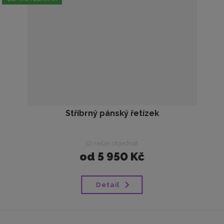
Stříbrný pánský řetízek
již nelze objednat
od
5 950 Kč
Detail