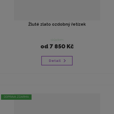
Žluté zlato ozdobný řetízek
skladem
od
7 850 Kč
Detail
DOPRAVA ZDARMA