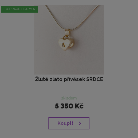
DOPRAVA ZDARMA
Žluté zlato přívěsek SRDCE
skladem
5 350 Kč
Koupit