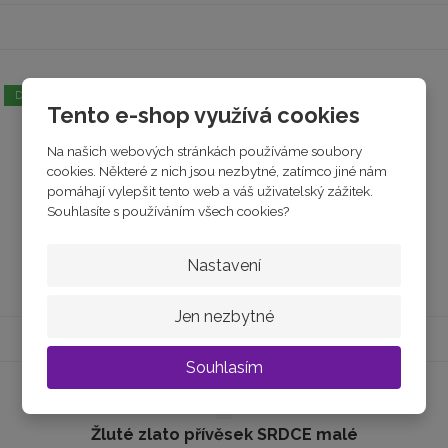
DOPRAVA ZDARMA
Tento e-shop využívá cookies
Žluté zlato přívěseK SRDCE
Na našich webových stránkách používáme soubory
cookies. Některé z nich jsou nezbytné, zatímco jiné nám
skladem
pomáhají vylepšit tento web a váš uživatelský zážitek.
6 350 Kč
Souhlasíte s používáním všech cookies?
Koupit
Nastavení
Jen nezbytné
Souhlasím
Žluté zlato přívěsek SRDCE malé