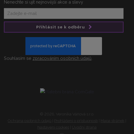
Nenechte si ujít nejnovější akce a slevy
Přihlásit se k odběru
Souhlasím se
zpracováním osobních údajů
.
© 2026, Veronika Váňová s.r.o.
Ochrana osobních údajů
|
Prohlášení o přístupnosti
|
Mapa stránek
|
Nastavení cookies
|
Úvodní strana