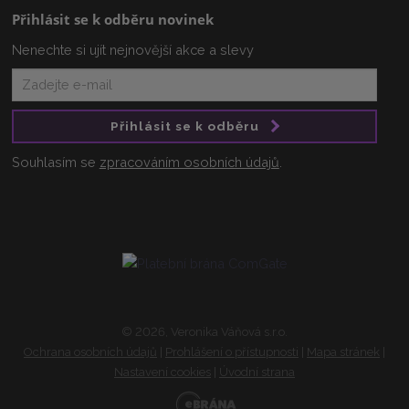
Přihlásit se k odběru novinek
Nenechte si ujít nejnovější akce a slevy
Přihlásit se k odběru
Souhlasím se
zpracováním osobních údajů
.
© 2026, Veronika Váňová s.r.o.
Ochrana osobních údajů
|
Prohlášení o přístupnosti
|
Mapa stránek
|
Nastavení cookies
|
Úvodní strana