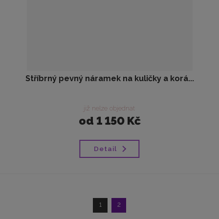
Stříbrný pevný náramek na kuličky a korá...
již nelze objednat
od
1 150 Kč
Detail
1
2