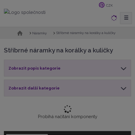
CZK
☰
V
y
h
Ú
Stříbrné náramky na korálky a kuličky
Náramky
v
l
o
e
Stříbrné náramky na korálky a kuličky
d
d
n
a
í
t
Zobrazit popis kategorie
s
t
r
a
Zobrazit další kategorie
n
a
Probíhá načítání komponenty