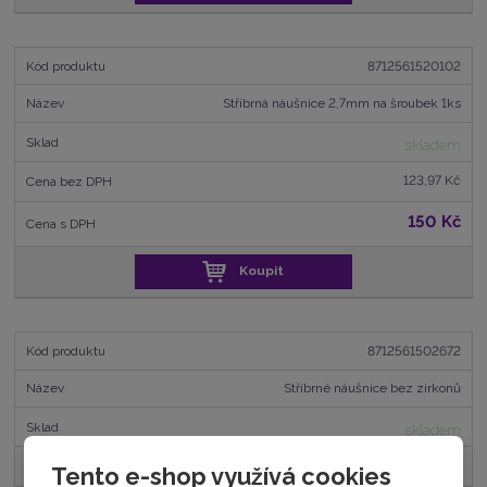
8712561520102
Stříbrná náušnice 2,7mm na šroubek 1ks
skladem
123,97 Kč
150 Kč
Koupit
8712561502672
Stříbrné náušnice bez zirkonů
skladem
818,18 Kč
Tento e-shop využívá cookies