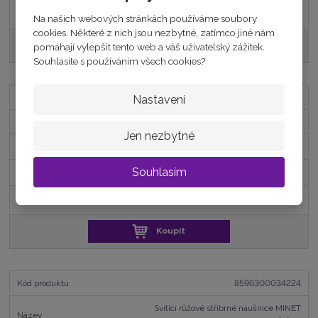
990 Kč
Na našich webových stránkách používáme soubory
cookies. Některé z nich jsou nezbytné, zatímco jiné nám
Koupit
pomáhají vylepšit tento web a váš uživatelský zážitek.
Souhlasíte s používáním všech cookies?
8515010004723
Nastavení
Stříbrné náušnice s tmavě růžovými zirkony
Jen nezbytné
skladem
Souhlasím
371,90 Kč
450 Kč
Koupit
8596300034224
Svítící růžové stříbrné náušnice MINET