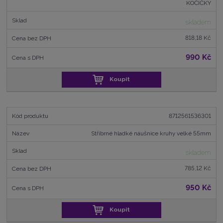
KOČIČKY
skladem
818,18 Kč
990 Kč
Koupit
8712561536301
Stříbrné hladké náušnice kruhy velké 55mm
skladem
785,12 Kč
950 Kč
Koupit