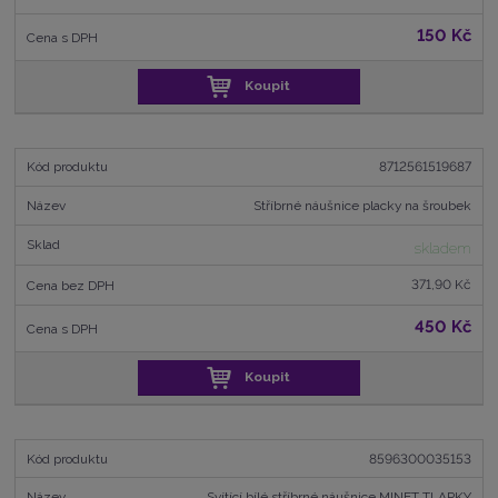
150 Kč
Koupit
8712561519687
Stříbrné náušnice placky na šroubek
skladem
371,90 Kč
450 Kč
Koupit
8596300035153
Svítící bílé stříbrné náušnice MINET TLAPKY