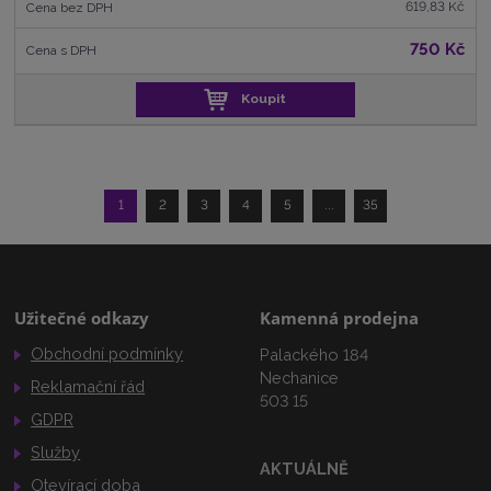
619,83 Kč
750 Kč
Koupit
1
2
3
4
5
...
35
Užitečné odkazy
Kamenná prodejna
Obchodní podmínky
Palackého 184
Nechanice
Reklamační řád
503 15
GDPR
Služby
AKTUÁLNĚ
Otevírací doba