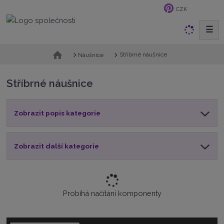
CZK
☰
V
y
h
Ú
Stříbrné náušnice
Náušnice
v
l
o
e
Stříbrné náušnice
d
d
n
a
í
t
Zobrazit popis kategorie
s
t
r
a
Zobrazit další kategorie
n
a
Probíhá načítání komponenty