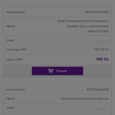
8596300059951
MINET Pozlacené Stříbrné náušnice v
italském stylu s bílými zirkony
JMAS0177GE01
skladem
652,89 Kč
790 Kč
Koupit
8712561508438
Stříbrné náušnice kroužky barevné
skladem