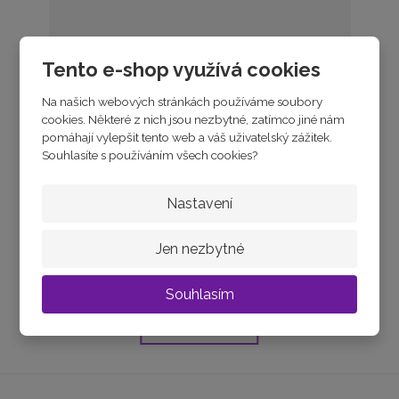
Tento e-shop využívá cookies
Na našich webových stránkách používáme soubory
cookies. Některé z nich jsou nezbytné, zatímco jiné nám
pomáhají vylepšit tento web a váš uživatelský zážitek.
Souhlasíte s používáním všech cookies?
Stříbrné dvojité náušnice kroužky se zir...
Nastavení
Jen nezbytné
skladem
1 050 Kč
Souhlasím
Koupit