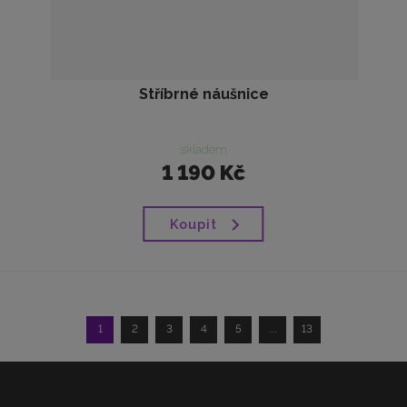
Stříbrné náušnice
skladem
1 190 Kč
Koupit
1
2
3
4
5
...
13