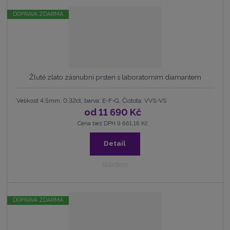
DOPRAVA ZDARMA
Žluté zlato zásnubní prsten s laboratorním diamantem
Velikost 4,5mm, 0,32ct, barva: E-F-G, Čistota: VVS-VS
od
11 690 Kč
Cena bez DPH 9 661,16 Kč
Detail
skladem
DOPRAVA ZDARMA