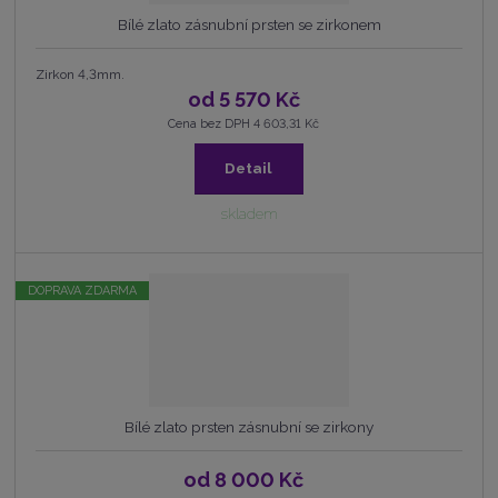
Bílé zlato zásnubní prsten se zirkonem
Zirkon 4,3mm.
od
5 570 Kč
Cena bez DPH 4 603,31 Kč
Detail
skladem
DOPRAVA ZDARMA
Bílé zlato prsten zásnubní se zirkony
od
8 000 Kč