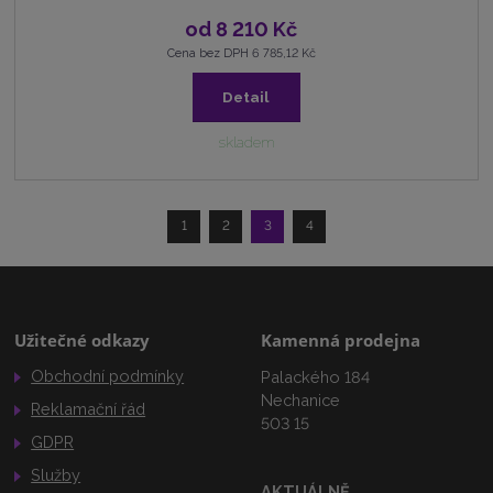
od
8 210 Kč
Cena bez DPH 6 785,12 Kč
Detail
skladem
1
2
3
4
Užitečné odkazy
Kamenná prodejna
Obchodní podmínky
Palackého 184
Nechanice
Reklamační řád
503 15
GDPR
Služby
AKTUÁLNĚ