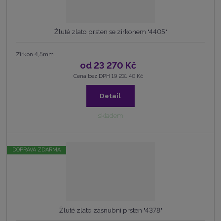
Žluté zlato prsten se zirkonem "4405"
Zirkon 4,5mm.
od
23 270 Kč
Cena bez DPH 19 231,40 Kč
Detail
skladem
DOPRAVA ZDARMA
Žluté zlato zásnubní prsten "4378"