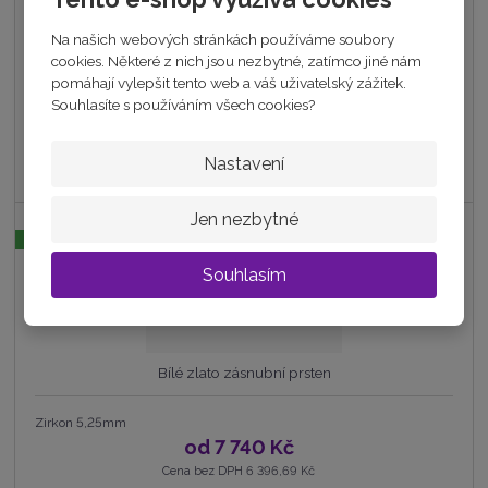
Zirkon 5mm.
Na našich webových stránkách používáme soubory
od
10 050 Kč
cookies. Některé z nich jsou nezbytné, zatímco jiné nám
Cena bez DPH 8 305,79 Kč
pomáhají vylepšit tento web a váš uživatelský zážitek.
Souhlasíte s používáním všech cookies?
Detail
Nastavení
skladem
Jen nezbytné
DOPRAVA ZDARMA
Souhlasím
Bílé zlato zásnubní prsten
Zirkon 5,25mm
od
7 740 Kč
Cena bez DPH 6 396,69 Kč