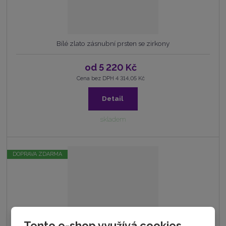
Bílé zlato zásnubní prsten se zirkony
od
5 220 Kč
Cena bez DPH 4 314,05 Kč
Detail
skladem
DOPRAVA ZDARMA
Bílé zlato zásnubní prsten
Tento e-shop využívá cookies