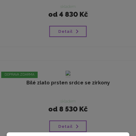
skladem
od
4 830 Kč
Detail
DOPRAVA ZDARMA
Bílé zlato prsten srdce se zirkony
skladem
od
8 530 Kč
Detail