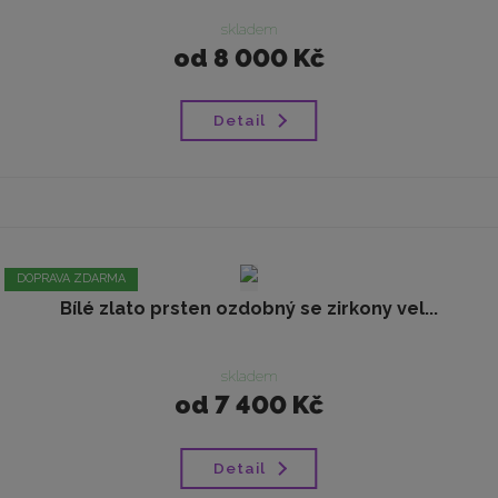
skladem
od
8 000 Kč
Detail
DOPRAVA ZDARMA
Bílé zlato prsten ozdobný se zirkony vel...
skladem
od
7 400 Kč
Detail