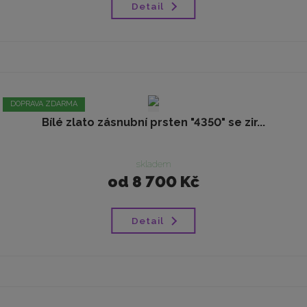
Detail
DOPRAVA ZDARMA
Bílé zlato zásnubní prsten "4350" se zir...
skladem
od
8 700 Kč
Detail