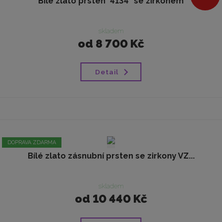
Bílé zlato prsten "4134" se zirkonem
skladem
od
8 700 Kč
Detail
DOPRAVA ZDARMA
Bílé zlato zásnubní prsten se zirkony VZ...
skladem
od
10 440 Kč