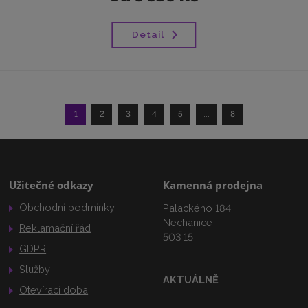
Detail
1
2
3
4
5
...
8
Užitečné odkazy
Kamenná prodejna
Obchodní podmínky
Palackého 184
Nechanice
Reklamační řád
503 15
GDPR
Služby
AKTUÁLNĚ
Otevírací doba