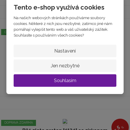
Tento e-shop využívá cookies
Na našich webových stránkách používáme soubory
cookies. Některé z nich jsou nezbytné, zatímco jiné nám
pomáhají vylepšit tento web a váš uživatelský zážitek.
DOPRAVA ZDARMA
Souhlasíte s používáním všech cookies?
Bílé zlato psten se zirkony a kolečky
Nastavení
skladem
od
5 440 Kč
Jen nezbytné
Souhlasím
Detail
DOPRAVA ZDARMA
5
%
-