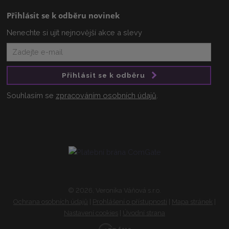
Přihlásit se k odběru novinek
Nenechte si ujít nejnovější akce a slevy
Přihlásit se k odběru
Souhlasím se
zpracováním osobních údajů
.
© 2026, Veronika Váňová s.r.o.
Ochrana osobních údajů
|
Prohlášení o přístupnosti
|
Mapa stránek
|
Nastavení cookies
|
Úvodní strana