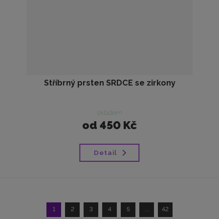
Stříbrný prsten SRDCE se zirkony
skladem
od
450 Kč
Detail
1
2
3
4
5
...
42