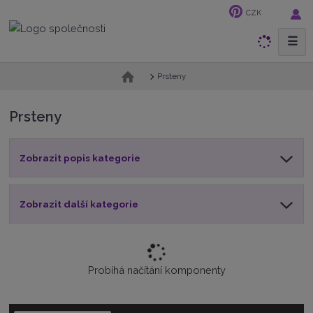
CZK
☰
V
y
h
Ú
Prsteny
v
l
o
e
Prsteny
d
d
n
a
í
t
Zobrazit popis kategorie
s
t
r
a
Zobrazit další kategorie
n
a
Probíhá načítání komponenty