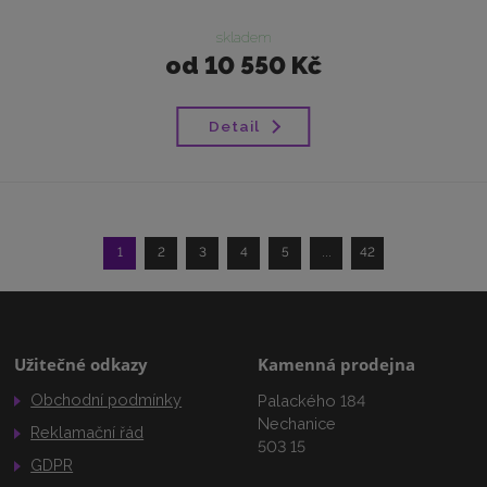
skladem
od
10 550 Kč
Detail
1
2
3
4
5
...
42
Užitečné odkazy
Kamenná prodejna
Obchodní podmínky
Palackého 184
Nechanice
Reklamační řád
503 15
GDPR