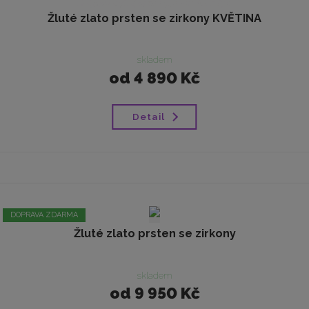
Žluté zlato prsten se zirkony KVĚTINA
skladem
od
4 890 Kč
Detail
DOPRAVA ZDARMA
Žluté zlato prsten se zirkony
skladem
od
9 950 Kč