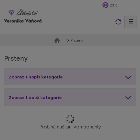
CZK
☰
V
y
h
Ú
Prsteny
l
v
e
o
Prsteny
d
d
n
a
í
t
Zobrazit popis kategorie
s
t
r
a
Zobrazit další kategorie
n
a
Probíhá načítání komponenty