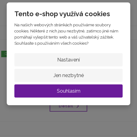
Detail
Tento e-shop využívá cookies
Na našich webových stránkách používáme soubory
cookies. Některé z nich jsou nezbytné, zatímco jiné nám
pomáhají vylepšit tento web a váš uživatelský zážitek.
Souhlasíte s používáním všech cookies?
DOPRAVA ZDARMA
Nastavení
Žluté zlato prsten se SRDCEM a zirkony
Jen nezbytné
skladem
od
5 890 Kč
Souhlasím
Detail