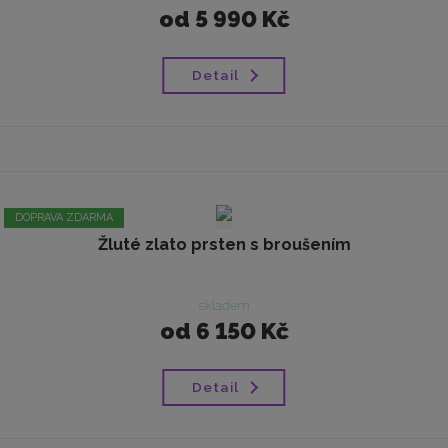
od
5 990 Kč
Detail
DOPRAVA ZDARMA
Žluté zlato prsten s broušením
skladem
od
6 150 Kč
Detail