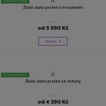
DOPRAVA ZDARMA
Žluté zlato prsten s broušením
skladem
od
5 990 Kč
Detail
DOPRAVA ZDARMA
Žluté zlato prsten se zirkony
skladem
od
4 390 Kč