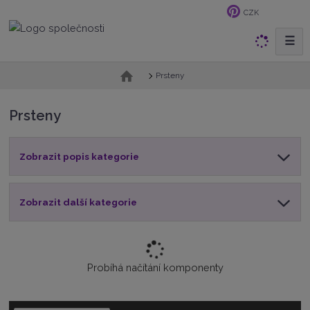
CZK
☰
V
y
h
Ú
Prsteny
v
l
o
e
Prsteny
d
d
n
a
í
t
Zobrazit popis kategorie
s
t
r
a
Zobrazit další kategorie
n
a
Probíhá načítání komponenty