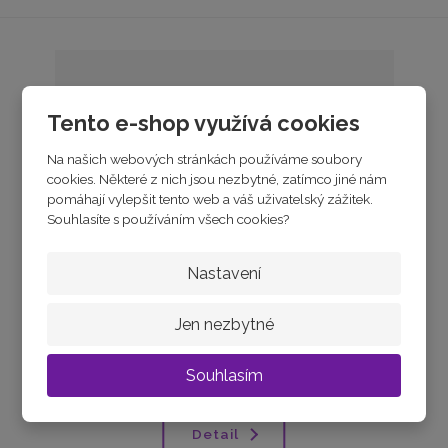
Tento e-shop využívá cookies
Na našich webových stránkách používáme soubory
cookies. Některé z nich jsou nezbytné, zatímco jiné nám
pomáhají vylepšit tento web a váš uživatelský zážitek.
Souhlasíte s používáním všech cookies?
Nastavení
Stříbrný prsten ANDĚLSKÉ KŘÍDLO
Jen nezbytné
skladem
od
650 Kč
Souhlasím
Detail