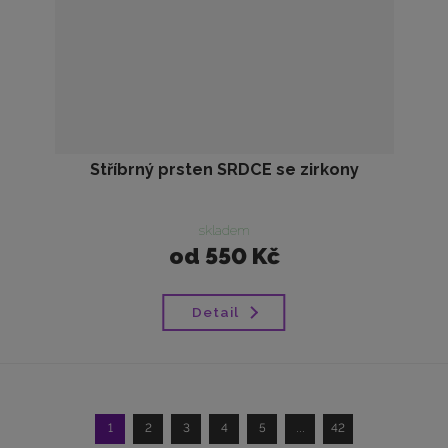
Stříbrný prsten SRDCE se zirkony
skladem
od
550 Kč
Detail
1
2
3
4
5
...
42