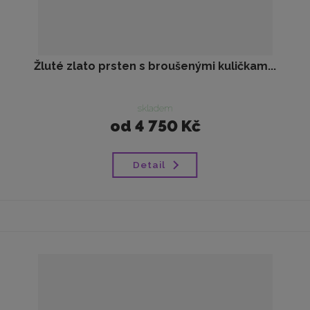
Žluté zlato prsten s broušenými kuličkam...
skladem
od
4 750 Kč
Detail