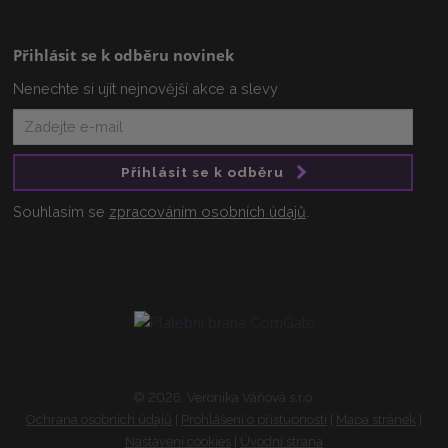
Přihlásit se k odběru novinek
Nenechte si ujít nejnovější akce a slevy
Přihlásit se k odběru
Souhlasím se
zpracováním osobních údajů
.
© 2026, Veronika Váňová s.r.o.
Ochrana osobních údajů
|
Prohlášení o přístupnosti
|
Mapa stránek
|
Nastavení cookies
|
Úvodní strana