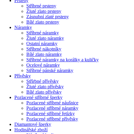
Prsteny
Stříbrné prsteny
Žluté zlato prsteny
Zásnubní zlaté prsteny
Bílé zlato prsteny
Náramky
Stříbrné náramky
Žluté zlato náramky
Ostatní náramky
Stříbrné nákotníky
Bílé zlato náramky
Stříbrné náramky na korálky a kuličky
Ocelové náramky
Stříbrné pánské náramky
Přívěsky
Střírbné přívěsky
Žluté zlato přívěsky
Bílé zlato přívěsky
Pozlacené stříbrné šperky
Pozlacené stříbrné náušnice
Pozlacené stříbrné náramky
Pozlacené stříbrné řetízky
Pozlacené stříbrné přívěsky
Diamantové šperky
Hodinářské zboží