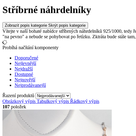
Stříbrné náhrdelníky
Zobrazit popis kategorie
Skrýt popis kategorie
Vítejte v naší bohaté nabídce stříbrných náhrdelníků 925/1000, tedy
"na pevno" a nebude se pohybovat po řetízku. Zktráta bude stále tam,
Probíhá načítání komponenty
Doporučené
Nejlevnější
Nejdražší
Dostupné
Nejnovější
Nejprodávanejší
Řazení produktů
Obrázkový výpis
Tabulkový výpis
Řádkový výpis
107
položek