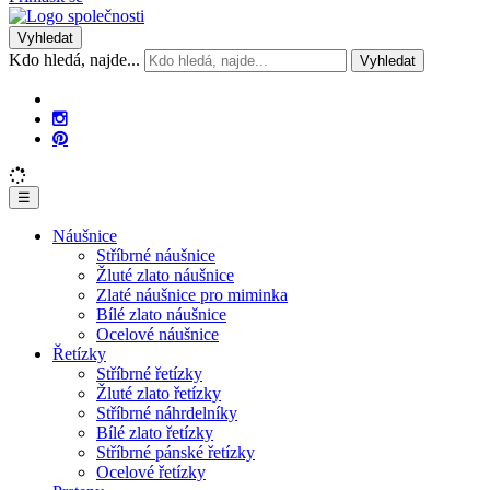
Vyhledat
Kdo hledá, najde...
Vyhledat
☰
Náušnice
Stříbrné náušnice
Žluté zlato náušnice
Zlaté náušnice pro miminka
Bílé zlato náušnice
Ocelové náušnice
Řetízky
Stříbrné řetízky
Žluté zlato řetízky
Stříbrné náhrdelníky
Bílé zlato řetízky
Stříbrné pánské řetízky
Ocelové řetízky