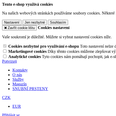
Tento e-shop využívá cookies
Na našich webových stránkách používáme soubory cookies. Některé z n
Nastavení
Jen nezbytné
Souhlasím
Cookies nastavení
Zavřít cookie lištu
Vaše soukromí je důležité. Můžete si vybrat nastavení cookies níže.
Cookies nezbytné pro využívání e-shopu
Toto nastavení nelze 
Marketingové cookies
Díky těmto cookies můžeme zlepšovat výko
Analytické cookies
Tyto cookies nám pomáhají pochopit, jak e-s
Potvrzuji
Kontakty
O nás
Služby
Magazín
SNUBNÍ PRSTENY
CZK
EUR
Přihlásit se