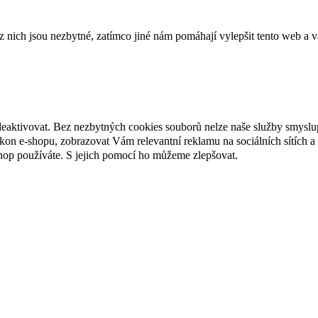
ich jsou nezbytné, zatímco jiné nám pomáhají vylepšit tento web a vá
deaktivovat. Bez nezbytných cookies souborů nelze naše služby smyslu
n e-shopu, zobrazovat Vám relevantní reklamu na sociálních sítích a 
hop používáte. S jejich pomocí ho můžeme zlepšovat.