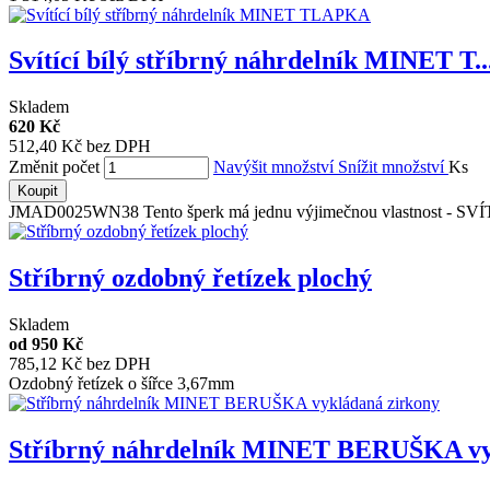
Svítící bílý stříbrný náhrdelník MINET T..
Skladem
620 Kč
512,40 Kč bez DPH
Změnit počet
Navýšit množství
Snížit množství
Ks
Koupit
JMAD0025WN38 Tento šperk má jednu výjimečnou vlastnost - SVÍT
Stříbrný ozdobný řetízek plochý
Skladem
od
950 Kč
785,12 Kč bez DPH
Ozdobný řetízek o šířce 3,67mm
Stříbrný náhrdelník MINET BERUŠKA vyk