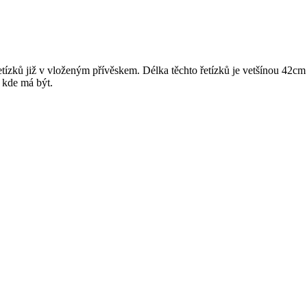
 řetízků již v vloženým přívěskem. Délka těchto řetízků je vetšínou 4
 kde má být.