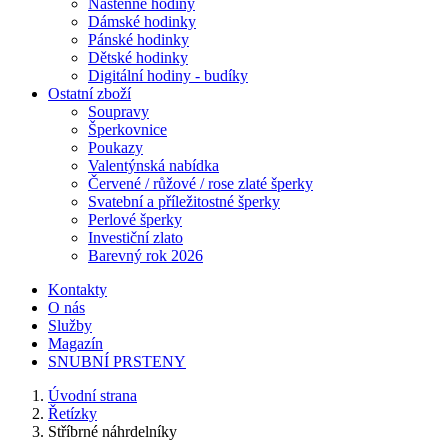
Nástěnné hodiny
Dámské hodinky
Pánské hodinky
Dětské hodinky
Digitální hodiny - budíky
Ostatní zboží
Soupravy
Šperkovnice
Poukazy
Valentýnská nabídka
Červené / růžové / rose zlaté šperky
Svatební a příležitostné šperky
Perlové šperky
Investiční zlato
Barevný rok 2026
Kontakty
O nás
Služby
Magazín
SNUBNÍ PRSTENY
Úvodní strana
Řetízky
Stříbrné náhrdelníky