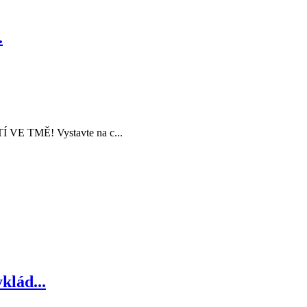
.
Í VE TMĚ! Vystavte na c...
lád...