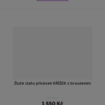
Žluté zlato přívěsek KŘÍŽEK s broušením
skladem
1 550 Kč