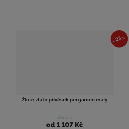
23
%
-
Žluté zlato přívěsek pergamen malý
skladem
od
1 107 Kč