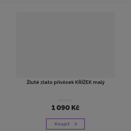
Žluté zlato přívěsek KŘÍŽEK malý
skladem
1 090 Kč
Koupit