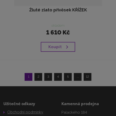
Žluté zlato přívěsek KŘÍŽEK
skladem
1 610 Kč
Koupit
1
2
3
4
5
...
12
Užitečné odkazy
Kamenná prodejna
Obchodní podmínky
Palackého 184