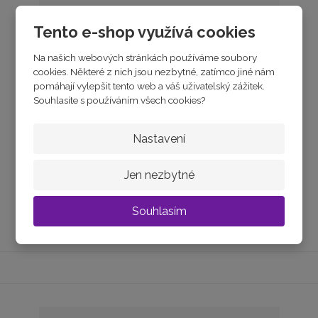
Tento e-shop využívá cookies
Na našich webových stránkách používáme soubory
cookies. Některé z nich jsou nezbytné, zatímco jiné nám
pomáhají vylepšit tento web a váš uživatelský zážitek.
Souhlasíte s používáním všech cookies?
Žluté zlato přívěsek KŘÍŽEK MALÝ
Nastavení
skladem
1 390 Kč
Jen nezbytné
Souhlasím
Koupit