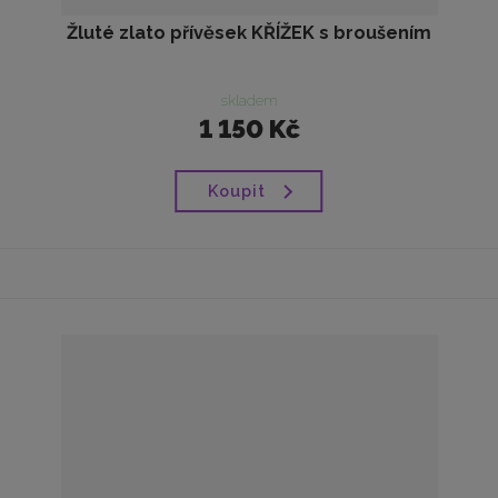
Žluté zlato přívěsek KŘÍŽEK s broušením
skladem
1 150 Kč
Koupit