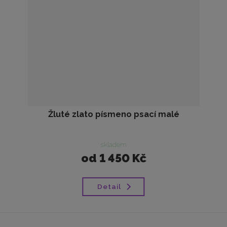
Žluté zlato písmeno psací malé
skladem
od
1 450 Kč
Detail