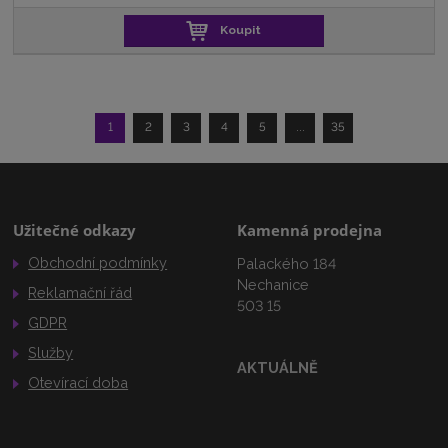
Koupit
1
2
3
4
5
...
35
Užitečné odkazy
Kamenná prodejna
Obchodní podmínky
Palackého 184
Nechanice
Reklamační řád
503 15
GDPR
Služby
AKTUÁLNĚ
Otevírací doba