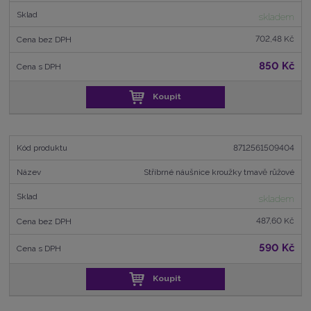
skladem
702,48 Kč
850 Kč
Koupit
8712561509404
Stříbrné náušnice kroužky tmavě růžové
skladem
487,60 Kč
590 Kč
Koupit