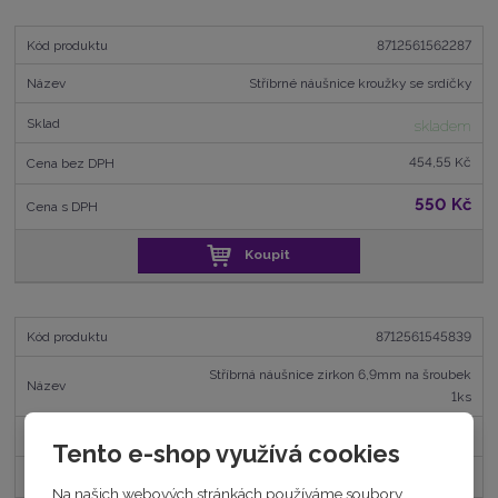
8712561562287
Stříbrné náušnice kroužky se srdíčky
skladem
454,55 Kč
550 Kč
Koupit
8712561545839
Stříbrná náušnice zirkon 6,9mm na šroubek
1ks
skladem
Tento e-shop využívá cookies
206,61 Kč
Na našich webových stránkách používáme soubory