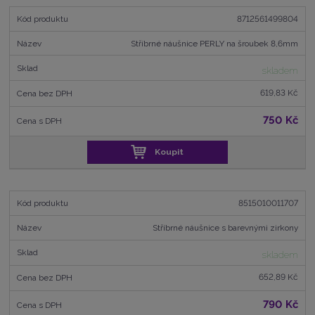
8712561499804
Stříbrné náušnice PERLY na šroubek 8,6mm
skladem
619,83 Kč
750 Kč
Koupit
8515010011707
Stříbrné náušnice s barevnými zirkony
skladem
652,89 Kč
790 Kč