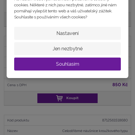
cookies. Některé z nich jsou nezbytné, zatímco jiné nám
250 Kč
pomáhají vylepšit tento web a váš uživatelský zážitek.
Souhlasíte s používáním všech cookies?
Koupit
Nastavení
8712561516365
Jen nezbytné
Stříbrné náušnice se zirkony
skladem
Souhlasím
702,48 Kč
850 Kč
Koupit
8712561518680
Celostříbrné náušnice kroužkového typu