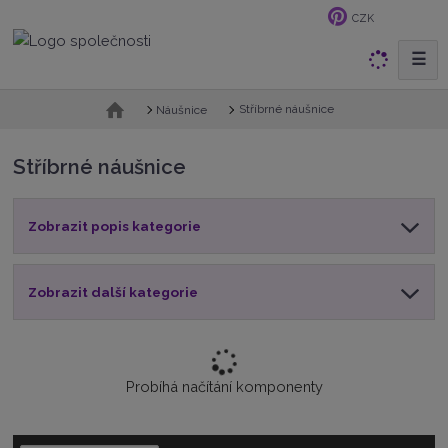
CZK
☰
V
y
h
Ú
Stříbrné náušnice
Náušnice
v
l
o
e
Stříbrné náušnice
d
d
n
a
í
t
Zobrazit popis kategorie
s
t
r
a
Zobrazit další kategorie
n
a
Probíhá načítání komponenty