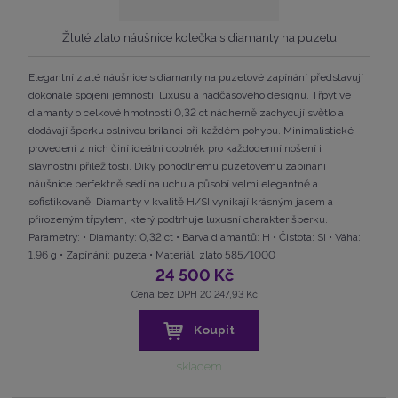
Žluté zlato náušnice kolečka s diamanty na puzetu
Elegantní zlaté náušnice s diamanty na puzetové zapínání představují
dokonalé spojení jemnosti, luxusu a nadčasového designu. Třpytivé
diamanty o celkové hmotnosti 0,32 ct nádherně zachycují světlo a
dodávají šperku oslnivou brilanci při každém pohybu. Minimalistické
provedení z nich činí ideální doplněk pro každodenní nošení i
slavnostní příležitosti. Díky pohodlnému puzetovému zapínání
náušnice perfektně sedí na uchu a působí velmi elegantně a
sofistikovaně. Diamanty v kvalitě H/SI vynikají krásným jasem a
přirozeným třpytem, který podtrhuje luxusní charakter šperku.
Parametry: • Diamanty: 0,32 ct • Barva diamantů: H • Čistota: SI • Váha:
1,96 g • Zapínání: puzeta • Materiál: zlato 585/1000
24 500 Kč
Cena bez DPH 20 247,93 Kč
Koupit
skladem