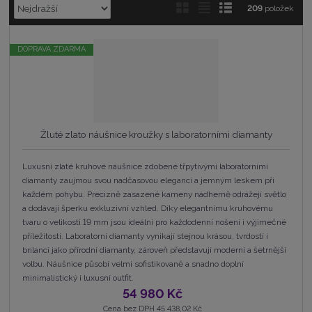
Ř
O
T
Ř
209
položek
a
b
a
á
z
r
b
d
e
DOPRAVA ZDARMA
á
u
k
n
z
l
o
í
p
k
k
v
r
o
o
ý
o
v
v
v
d
Žluté zlato náušnice kroužky s laboratorními diamanty
ý
ý
ý
u
v
v
p
k
Luxusní zlaté kruhové náušnice zdobené třpytivými laboratorními
t
ý
ý
i
diamanty zaujmou svou nadčasovou elegancí a jemným leskem při
ů
p
p
s
každém pohybu. Precizně zasazené kameny nádherně odrážejí světlo
i
i
a dodávají šperku exkluzivní vzhled. Díky elegantnímu kruhovému
s
s
tvaru o velikosti 19 mm jsou ideální pro každodenní nošení i výjimečné
příležitosti. Laboratorní diamanty vynikají stejnou krásou, tvrdostí i
brilancí jako přírodní diamanty, zároveň představují moderní a šetrnější
volbu. Náušnice působí velmi sofistikovaně a snadno doplní
minimalistický i luxusní outfit.
54 980 Kč
Cena bez DPH 45 438,02 Kč