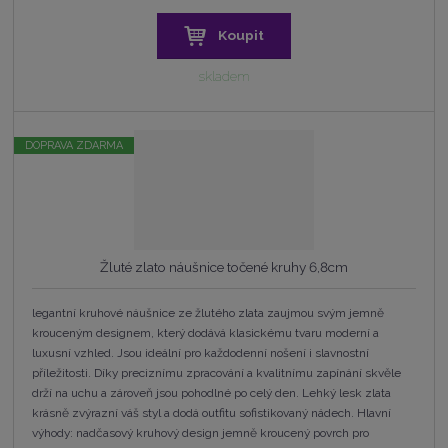
Koupit
skladem
DOPRAVA ZDARMA
Žluté zlato náušnice točené kruhy 6,8cm
legantní kruhové náušnice ze žlutého zlata zaujmou svým jemně
krouceným designem, který dodává klasickému tvaru moderní a
luxusní vzhled. Jsou ideální pro každodenní nošení i slavnostní
příležitosti. Díky preciznímu zpracování a kvalitnímu zapínání skvěle
drží na uchu a zároveň jsou pohodlné po celý den. Lehký lesk zlata
krásně zvýrazní váš styl a dodá outfitu sofistikovaný nádech. Hlavní
výhody: nadčasový kruhový design jemně kroucený povrch pro