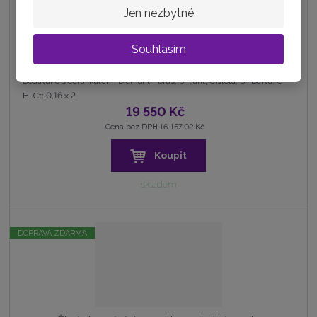
Jen nezbytné
Souhlasím
Žluté zlato náušnice s brilianty na klapku
Dodáváno s certifikátem. Diamant - brus: briliant; Čistota: SI; Barva: G-
H, Ct: 0,16 x 2
19 550 Kč
Cena bez DPH 16 157,02 Kč
Koupit
skladem
DOPRAVA ZDARMA