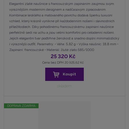
Elegantní zlaté náušnice s francouzským zapínáním zaujmou svým
výraznějším moderním designem a nadčasovým zpracováním.
Kombinace lesklého a matovaného povrchu dodává šperku luxusní
vzhled, který krásně vynikne při každodenním nošení i slavnostních
příležitostech. Díky pohodlnému francouzskému zapínání náušnice
perfektně sedí na uchu a jsou velmi komfortní pro celodenní nošení.
Jejich elegantní tvar podtrhne ženskost a snadno doplní minimalistický
i výraznější outfit. Parametry: • Váha: 5,82 g • Výška náušnic: 18,8 mm •
Zapínání: francouzské • Materiál: žluté zlato 585/1000
25 320 Kč
Cena bez DPH 20 925,62 Kč
Koupit
skladem
DOPRAVA ZDARMA