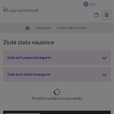
CZK
☰
V
y
h
Ú
Žluté zlato náušnice
Náušnice
v
l
o
e
Žluté zlato náušnice
d
d
n
a
í
t
Zobrazit popis kategorie
s
t
r
a
Zobrazit další kategorie
n
a
Probíhá načítání komponenty