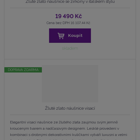
Žluté zlato náušnice se zirkony v italském stylu
19 490 Kč
Cena bez DPH 16 107,44 Kč
Koupit
skladem
DOPRAVA ZDARMA
Žluté zlato náušnice visací
Elegantní visací náušnice ze žlutého zlata zaujmou svým jemně
krouceným tvarem a nadčasovým designem. Lesklé provedení v
kombinaci s drobnými dekorativními kuličkami vytváří luxusní a velmi