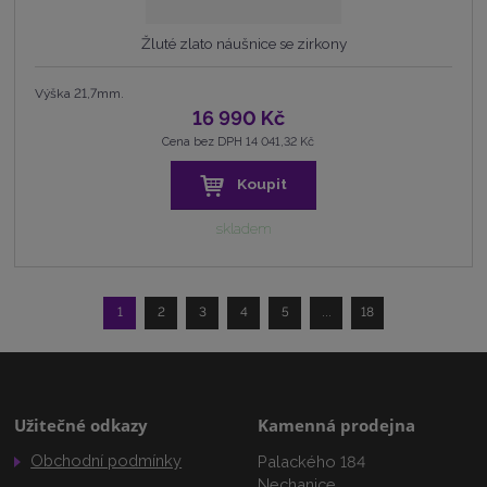
Žluté zlato náušnice se zirkony
Výška 21,7mm.
16 990 Kč
Cena bez DPH 14 041,32 Kč
Koupit
skladem
1
2
3
4
5
...
18
Užitečné odkazy
Kamenná prodejna
Obchodní podmínky
Palackého 184
Nechanice