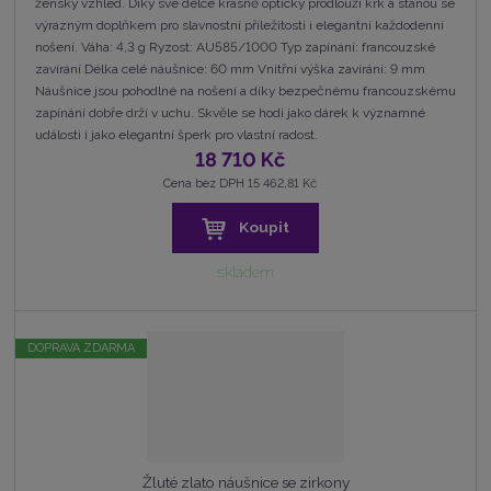
ženský vzhled. Díky své délce krásně opticky prodlouží krk a stanou se
výrazným doplňkem pro slavnostní příležitosti i elegantní každodenní
nošení. Váha: 4,3 g Ryzost: AU585/1000 Typ zapínání: francouzské
zavírání Délka celé náušnice: 60 mm Vnitřní výška zavírání: 9 mm
Náušnice jsou pohodlné na nošení a díky bezpečnému francouzskému
zapínání dobře drží v uchu. Skvěle se hodí jako dárek k významné
události i jako elegantní šperk pro vlastní radost.
18 710 Kč
Cena bez DPH 15 462,81 Kč
Koupit
skladem
DOPRAVA ZDARMA
Žluté zlato náušnice se zirkony