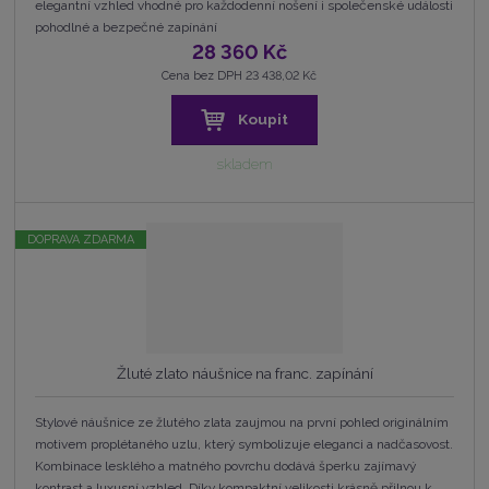
elegantní vzhled vhodné pro každodenní nošení i společenské události
pohodlné a bezpečné zapínání
28 360 Kč
Cena bez DPH 23 438,02 Kč
Koupit
skladem
DOPRAVA ZDARMA
Žluté zlato náušnice na franc. zapínání
Stylové náušnice ze žlutého zlata zaujmou na první pohled originálním
motivem proplétaného uzlu, který symbolizuje eleganci a nadčasovost.
Kombinace lesklého a matného povrchu dodává šperku zajímavý
kontrast a luxusní vzhled. Díky kompaktní velikosti krásně přilnou k