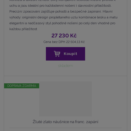
uchu a jsou ideální pro každodenní nošení i slavnostní příležitosti.
Precizní zpracování zajišťuje pohodlí a bezpečné zapínání. Hlavní
výhody: originální design proplétaného uzlu kombinace lesku a matu
elegantní a nadčasový styl pohodlné nošení po celý den vhodné pro
každou příležitost
27 230 Kč
Cena bez DPH 22 504,13 Kč
Koupit
skladem
DOPRAVA ZDARMA
Žluté zlato náušnice na franc. zapání